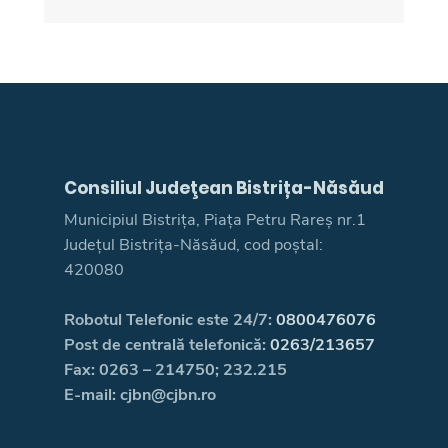
Consiliul Judeţean Bistrița-Năsăud
Municipiul Bistrița, Piața Petru Rareș nr.1
Județul Bistrița-Năsăud, cod poștal:
420080
Robotul Telefonic este 24/7:
0800476076
Post de centrală telefonică:
0263/213657
Fax: 0263 – 214750; 232.215
E-mail: cjbn@cjbn.ro