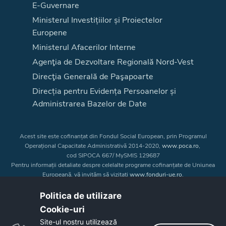
E-Guvernare
Ministerul Investițiilor și Proiectelor
Europene
Ministerul Afacerilor Interne
Agenţia de Dezvoltare Regională Nord-Vest
Direcţia Generală de Paşapoarte
Direcția pentru Evidența Persoanelor și
Administrarea Bazelor de Date
Acest site este cofinanțat din Fondul Social European, prin Programul
Operațional Capacitate Administrativă 2014-2020,
www.poca.ro
,
cod SIPOCA 667/ MySMIS 129687
Pentru informații detaliate despre celelalte programe cofinanțate de Uniunea
Europeană, vă invităm să vizitați
www.fonduri-ue.ro
.
Conținutul acestui site web nu reprezintă în mod obligatoriu poziția oficială
a Uniunii Europene. Întreaga responsabilitate asupra
Politica de utilizare
corectitudinii și coerenței informațiilor prezentate revine inițiatorilor site-ului
Cookie-uri‎
web.
Site-ul nostru utilizează