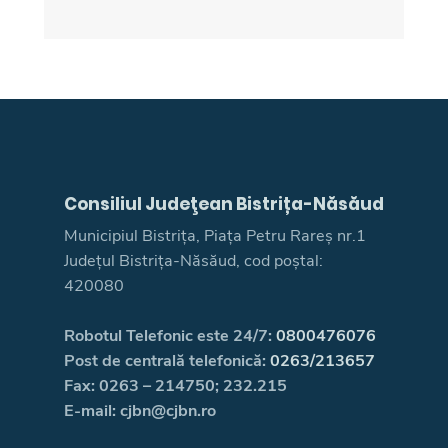
Consiliul Judeţean Bistrița-Năsăud
Municipiul Bistrița, Piața Petru Rareș nr.1
Județul Bistrița-Năsăud, cod poștal:
420080
Robotul Telefonic este 24/7:
0800476076
Post de centrală telefonică:
0263/213657
Fax: 0263 – 214750; 232.215
E-mail: cjbn@cjbn.ro