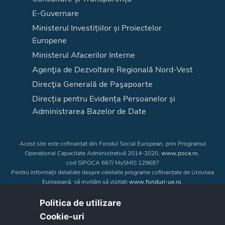
E-Guvernare
Ministerul Investițiilor și Proiectelor
Europene
Ministerul Afacerilor Interne
Agenţia de Dezvoltare Regională Nord-Vest
Direcţia Generală de Paşapoarte
Direcția pentru Evidența Persoanelor și
Administrarea Bazelor de Date
Acest site este cofinanțat din Fondul Social European, prin Programul
Operațional Capacitate Administrativă 2014-2020,
www.poca.ro
,
cod SIPOCA 667/ MySMIS 129687
Pentru informații detaliate despre celelalte programe cofinanțate de Uniunea
Europeană, vă invităm să vizitați
www.fonduri-ue.ro
.
Conținutul acestui site web nu reprezintă în mod obligatoriu poziția oficială
a Uniunii Europene. Întreaga responsabilitate asupra
Politica de utilizare
corectitudinii și coerenței informațiilor prezentate revine inițiatorilor site-ului
Cookie-uri‎
web.