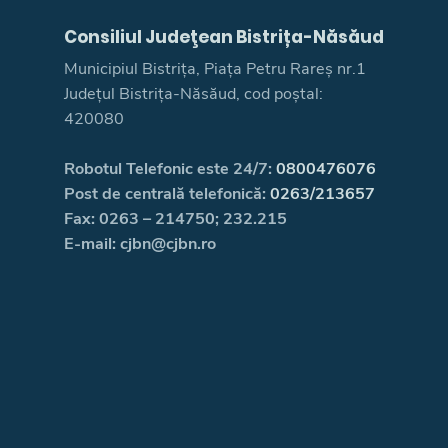
Consiliul Judeţean Bistrița-Năsăud
Municipiul Bistrița, Piața Petru Rareș nr.1
Județul Bistrița-Năsăud, cod poștal:
420080
Robotul Telefonic este 24/7:
0800476076
Post de centrală telefonică:
0263/213657
Fax: 0263 – 214750; 232.215
E-mail: cjbn@cjbn.ro