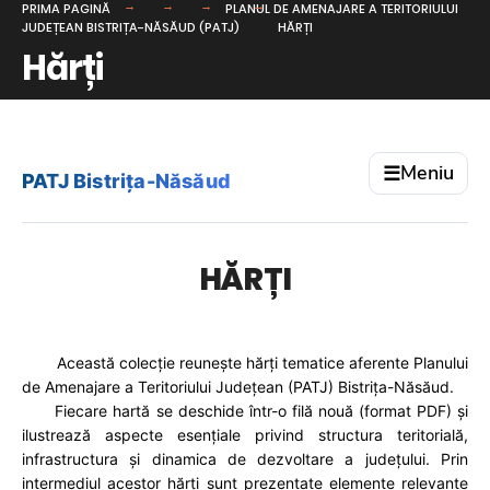
PRIMA PAGINĂ
PLANUL DE AMENAJARE A TERITORIULUI
JUDEȚEAN BISTRIȚA-NĂSĂUD (PATJ)
HĂRȚI
Hărți
Meniu
☰
PATJ Bistrița-Năsăud
HĂRȚI
Această colecție reunește hărți tematice aferente Planului
de Amenajare a Teritoriului Județean (PATJ) Bistrița-Năsăud.
Fiecare hartă se deschide într-o filă nouă (format PDF) și
ilustrează aspecte esențiale privind structura teritorială,
infrastructura și dinamica de dezvoltare a județului. Prin
intermediul acestor hărți sunt prezentate elemente relevante