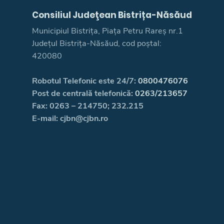
Consiliul Judeţean Bistrița-Năsăud
Municipiul Bistrița, Piața Petru Rareș nr.1
Județul Bistrița-Năsăud, cod poștal:
420080
Robotul Telefonic este 24/7:
0800476076
Post de centrală telefonică:
0263/213657
Fax: 0263 – 214750; 232.215
E-mail: cjbn@cjbn.ro