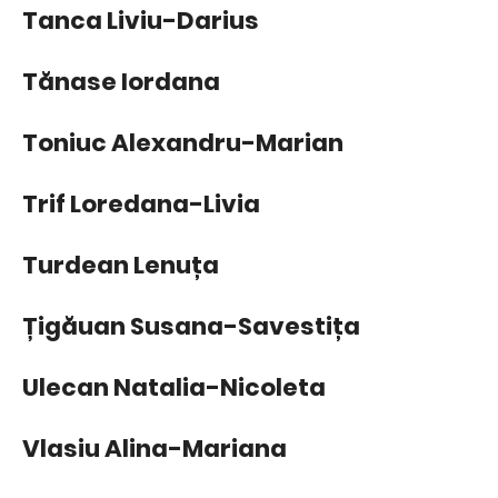
Tanca Liviu-Darius
Tănase Iordana
Toniuc Alexandru-Marian
Trif Loredana-Livia
Turdean Lenuța
Țigăuan Susana-Savestița
Ulecan Natalia-Nicoleta
Vlasiu Alina-Mariana