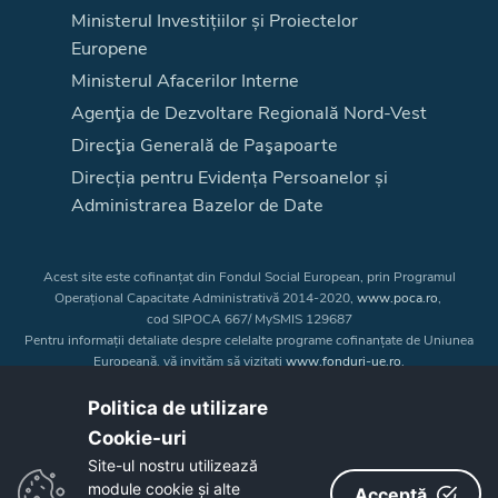
Ministerul Investițiilor și Proiectelor
Europene
Ministerul Afacerilor Interne
Agenţia de Dezvoltare Regională Nord-Vest
Direcţia Generală de Paşapoarte
Direcția pentru Evidența Persoanelor și
Administrarea Bazelor de Date
Acest site este cofinanțat din Fondul Social European, prin Programul
Operațional Capacitate Administrativă 2014-2020,
www.poca.ro
,
cod SIPOCA 667/ MySMIS 129687
Pentru informații detaliate despre celelalte programe cofinanțate de Uniunea
Europeană, vă invităm să vizitați
www.fonduri-ue.ro
.
Conținutul acestui site web nu reprezintă în mod obligatoriu poziția oficială
a Uniunii Europene. Întreaga responsabilitate asupra
Politica de utilizare
corectitudinii și coerenței informațiilor prezentate revine inițiatorilor site-ului
Cookie-uri‎
web.
Site-ul nostru utilizează
module cookie și alte
Acceptă
Copyright © 2026 - Consiliul Judeţean Bistrița-Năsăud