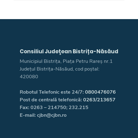
Consiliul Judeţean Bistrița-Năsăud
Municipiul Bistrița, Piața Petru Rareș nr.1
Județul Bistrița-Năsăud, cod poștal:
420080
Robotul Telefonic este 24/7:
0800476076
Post de centrală telefonică:
0263/213657
Fax: 0263 – 214750; 232.215
E-mail: cjbn@cjbn.ro