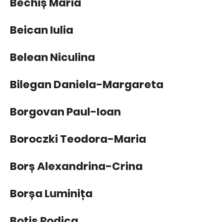
Bechiș Maria
Beican Iulia
Belean Niculina
Bilegan Daniela-Margareta
Borgovan Paul-Ioan
Boroczki Teodora-Maria
Borș Alexandrina-Crina
Borșa Luminița
Botiș Rodica