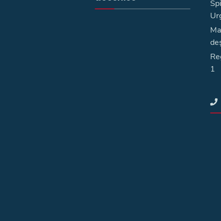
Spi
Ur
Ma
deş
Reg
1