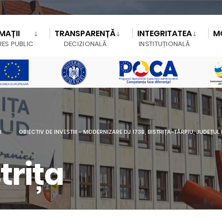
MAȚII
TRANSPARENȚĂ
INTEGRITATEA
M
RES PUBLIC
DECIZIONALĂ
INSTITUȚIONALĂ
I
OBIECTIV DE INVESTIII - MODERNIZARE DJ 173B, BISTRIȚA-TĂRPIU, JUDEȚU
trița