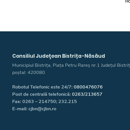
Ho
Consiliul Judeţean Bistrița-Năsăud
Municipiul Bistrița, Piața Petru Rareș nr.1 Județul Bistr
poștal: 420080
Robotul Telefonic este 24/7:
0800476076
Post de centrală telefonică:
0263/213657
Fax: 0263 – 214750; 232.215
E-mail: cjbn@cjbn.ro