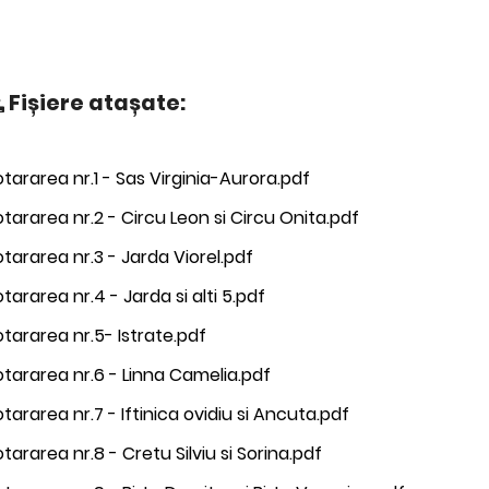
Fișiere atașate:
tararea nr.1 - Sas Virginia-Aurora.pdf
tararea nr.2 - Circu Leon si Circu Onita.pdf
tararea nr.3 - Jarda Viorel.pdf
tararea nr.4 - Jarda si alti 5.pdf
tararea nr.5- Istrate.pdf
tararea nr.6 - Linna Camelia.pdf
tararea nr.7 - Iftinica ovidiu si Ancuta.pdf
tararea nr.8 - Cretu Silviu si Sorina.pdf