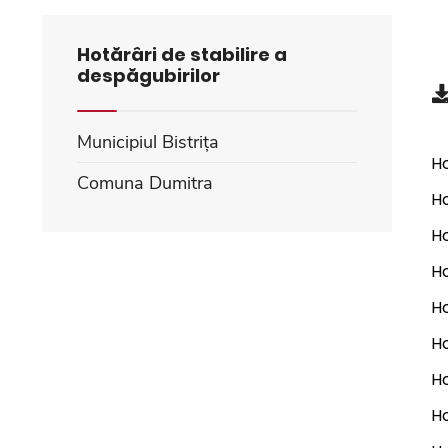
Hotărâri de stabilire a
despăgubirilor
Municipiul Bistrița
Ho
Comuna Dumitra
Ho
Ho
Ho
Ho
Ho
Ho
Ho