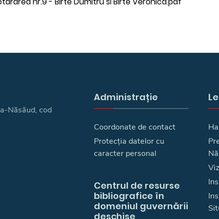
tararea nr.9 - Birte Dumitru si Birte Veronica.pdf
Administrație
Le
ița-Năsăud, cod
Coordonate de contact
Ha
Protecția datelor cu
Pre
caracter personal
Nă
Vi
Ins
Centrul de resurse
bibliografice în
In
domeniul guvernării
Sit
deschise