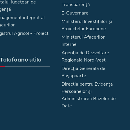
talul Judeţean de
Transparență
genţă
E-Guvernare
nagement integrat al
Ministerul Investițiilor și
eurilor
Proiectelor Europene
istrul Agricol - Proiect
Ministerul Afacerilor
Interne
Agenţia de Dezvoltare
Telefoane utile
Regională Nord-Vest
Direcţia Generală de
Paşapoarte
Direcția pentru Evidența
Persoanelor și
Administrarea Bazelor de
Date