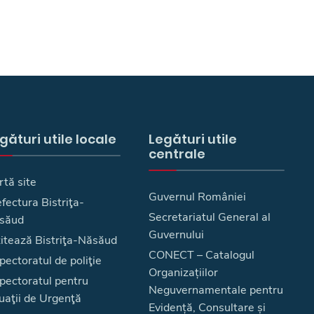
gături utile locale
Legături utile
centrale
rtă site
Guvernul României
fectura Bistriţa-
Secretariatul General al
săud
Guvernului
zitează Bistriţa-Năsăud
CONECT – Catalogul
pectoratul de poliţie
Organizațiilor
spectoratul pentru
Neguvernamentale pentru
uaţii de Urgenţă
Evidență, Consultare și