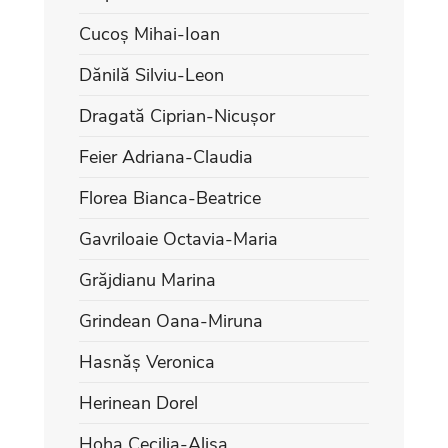
Cucoș Mihai-Ioan
Dănilă Silviu-Leon
Dragată Ciprian-Nicușor
Feier Adriana-Claudia
Florea Bianca-Beatrice
Gavriloaie Octavia-Maria
Grăjdianu Marina
Grindean Oana-Miruna
Hasnăș Veronica
Herinean Dorel
Hoha Cecilia-Alisa