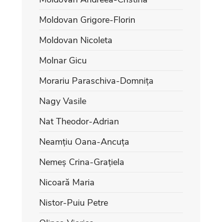
Moldovan Grigore-Florin
Moldovan Nicoleta
Molnar Gicu
Morariu Paraschiva-Domnița
Nagy Vasile
Nat Theodor-Adrian
Neamțiu Oana-Ancuța
Nemeș Crina-Grațiela
Nicoară Maria
Nistor-Puiu Petre