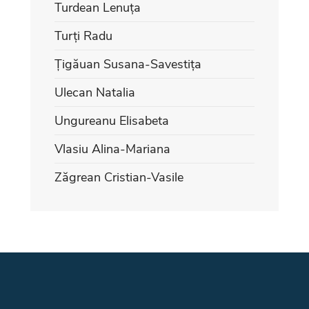
Turdean Lenuța
Turți Radu
Țigăuan Susana-Savestița
Ulecan Natalia
Ungureanu Elisabeta
Vlasiu Alina-Mariana
Zăgrean Cristian-Vasile