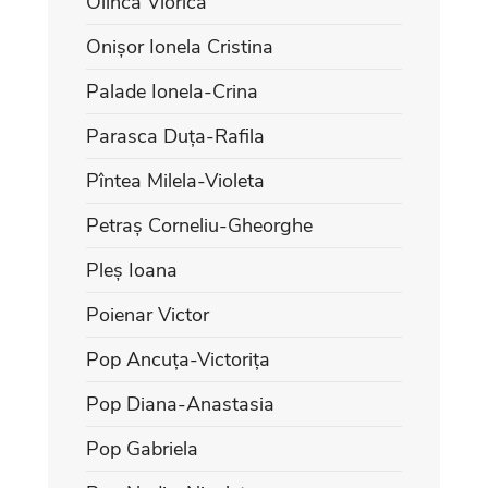
Olinca Viorica
Onișor Ionela Cristina
Palade Ionela-Crina
Parasca Duța-Rafila
Pîntea Milela-Violeta
Petraș Corneliu-Gheorghe
Pleș Ioana
Poienar Victor
Pop Ancuța-Victorița
Pop Diana-Anastasia
Pop Gabriela