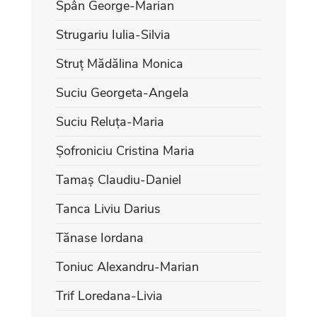
Spân George-Marian
Strugariu Iulia-Silvia
Struț Mădălina Monica
Suciu Georgeta-Angela
Suciu Reluța-Maria
Șofroniciu Cristina Maria
Tamaș Claudiu-Daniel
Tanca Liviu Darius
Tănase Iordana
Toniuc Alexandru-Marian
Trif Loredana-Livia