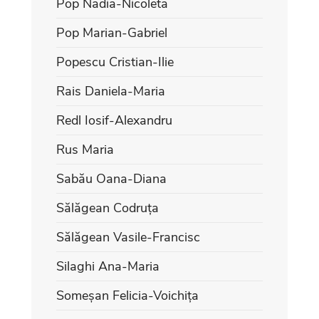
Pop Nadia-Nicoleta
Pop Marian-Gabriel
Popescu Cristian-Ilie
Rais Daniela-Maria
Redl Iosif-Alexandru
Rus Maria
Sabău Oana-Diana
Sălăgean Codruța
Sălăgean Vasile-Francisc
Silaghi Ana-Maria
Someșan Felicia-Voichița