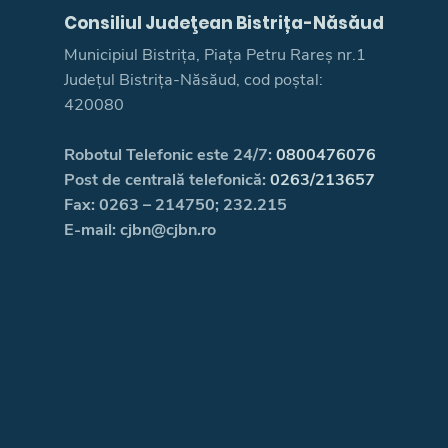
Consiliul Judeţean Bistrița-Năsăud
Municipiul Bistrița, Piața Petru Rareș nr.1
Județul Bistrița-Năsăud, cod poștal:
420080
Robotul Telefonic este 24/7:
0800476076
Post de centrală telefonică:
0263/213657
Fax: 0263 – 214750; 232.215
E-mail: cjbn@cjbn.ro