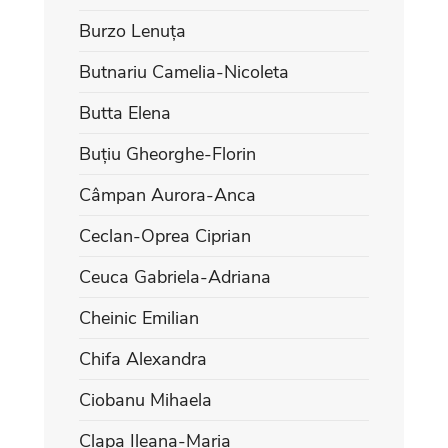
Burzo Lenuța
Butnariu Camelia-Nicoleta
Butta Elena
Buțiu Gheorghe-Florin
Câmpan Aurora-Anca
Ceclan-Oprea Ciprian
Ceuca Gabriela-Adriana
Cheinic Emilian
Chifa Alexandra
Ciobanu Mihaela
Clapa Ileana-Maria