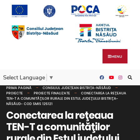
MENU
Select Language
▼
PRIMA PAGINĂ
CONSILIUL JUDEȚEAN BISTRIȚA-NĂSĂUD
PROIECTE
PROIECTE FINALIZATE
CONECTAREA LA REŢEAUA
TEN-T A COMUNITĂŢILOR RURALE DIN ESTUL JUDEŢULUI BISTRIŢA-
NĂSĂUD- COD SMIS 125121
Conectarea la reţeaua
TEN-T a comunităţilor
rurale din Estul judeţului