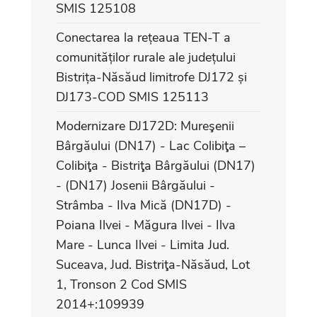
SMIS 125108
Conectarea la rețeaua TEN-T a
comunităților rurale ale județului
Bistrița-Năsăud limitrofe DJ172 și
DJ173-COD SMIS 125113
Modernizare DJ172D: Mureşenii
Bârgăului (DN17) - Lac Colibiţa –
Colibiţa - Bistriţa Bârgăului (DN17)
- (DN17) Josenii Bârgăului -
Strâmba - Ilva Mică (DN17D) -
Poiana Ilvei - Măgura Ilvei - Ilva
Mare - Lunca Ilvei - Limita Jud.
Suceava, Jud. Bistriţa-Năsăud, Lot
1, Tronson 2 Cod SMIS
2014+:109939