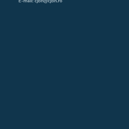
E-mail: cjbn@cjbn.ro