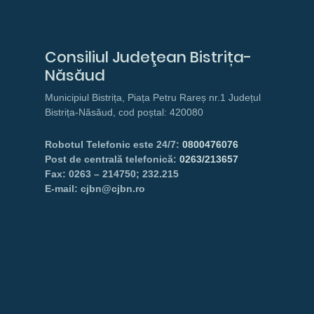
Consiliul Judeţean Bistrița-
Năsăud
Municipiul Bistrița, Piața Petru Rareș nr.1 Județul
Bistrița-Năsăud, cod poștal: 420080
Robotul Telefonic este 24/7:
0800476076
Post de centrală telefonică:
0263/213657
Fax: 0263 – 214750; 232.215
E-mail: cjbn@cjbn.ro