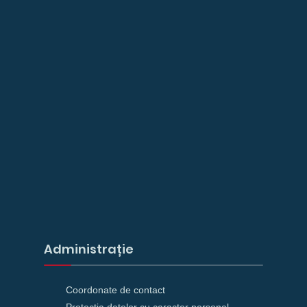
Administrație
Coordonate de contact
Protecția datelor cu caracter personal