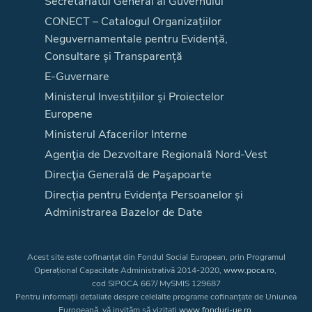
Secretariatul General al Guvernului
CONECT – Catalogul Organizațiilor
Neguvernamentale pentru Evidență,
Consultare și Transparență
E-Guvernare
Ministerul Investițiilor și Proiectelor
Europene
Ministerul Afacerilor Interne
Agenţia de Dezvoltare Regională Nord-Vest
Direcţia Generală de Paşapoarte
Direcția pentru Evidența Persoanelor și
Administrarea Bazelor de Date
Acest site este cofinanțat din Fondul Social European, prin Programul
Operațional Capacitate Administrativă 2014-2020,
www.poca.ro
,
cod SIPOCA 667/ MySMIS 129687
Pentru informații detaliate despre celelalte programe cofinanțate de Uniunea
Europeană, vă invităm să vizitați
www.fonduri-ue.ro
.