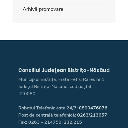
Arhivă promovare
Consiliul Judeţean Bistrița-Năsăud
Municipiul Bistrița, Piața Petru Rareș nr.1
Județul Bistrița-Năsăud, cod poștal:
420080
Robotul Telefonic este 24/7:
0800476076
Post de centrală telefonică:
0263/213657
Fax: 0263 – 214750; 232.215