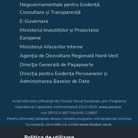
Neguvernamentale pentru Evidență,
Consultare și Transparență
E-Guvernare
Ministerul Investițiilor și Proiectelor
Europene
Ministerul Afacerilor Interne
Agenţia de Dezvoltare Regională Nord-Vest
Direcţia Generală de Paşapoarte
Direcția pentru Evidența Persoanelor și
Administrarea Bazelor de Date
Acest site este cofinanțat din Fondul Social European, prin Programul
Operațional Capacitate Administrativă 2014-2020,
www.poca.ro
,
cod SIPOCA 667/ MySMIS 129687
Pentru informații detaliate despre celelalte programe cofinanțate de Uniunea
Europeană, vă invităm să vizitați
www.fonduri-ue.ro
.
Conținutul acestui site web nu reprezintă în mod obligatoriu poziția oficială
a Uniunii Europene. Întreaga responsabilitate asupra
Politica de utilizare