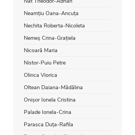
Nat Theodor-Adrian
Neamțiu Oana-Ancuța
Nechita Roberta-Nicoleta
Nemeș Crina-Grațiela
Nicoară Maria
Nistor-Puiu Petre
Olinca Viorica
Oltean Daiana-Mădălina
Onișor Ionela Cristina
Palade Ionela-Crina
Parasca Duța-Rafila