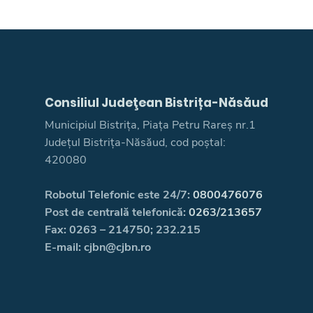
Consiliul Judeţean Bistrița-Năsăud
Municipiul Bistrița, Piața Petru Rareș nr.1
Județul Bistrița-Năsăud, cod poștal:
420080
Robotul Telefonic este 24/7:
0800476076
Post de centrală telefonică:
0263/213657
Fax: 0263 – 214750; 232.215
E-mail: cjbn@cjbn.ro