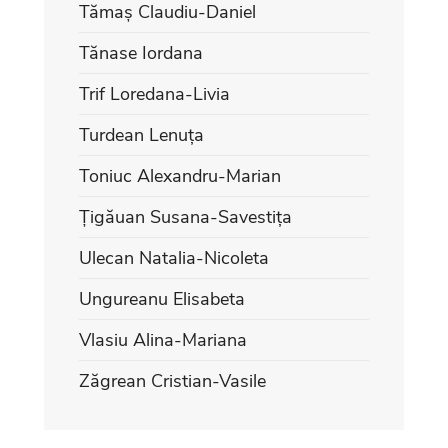
Tămaș Claudiu-Daniel
Tănase Iordana
Trif Loredana-Livia
Turdean Lenuța
Toniuc Alexandru-Marian
Țigăuan Susana-Savestița
Ulecan Natalia-Nicoleta
Ungureanu Elisabeta
Vlasiu Alina-Mariana
Zăgrean Cristian-Vasile