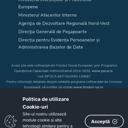
Europene
Ministerul Afacerilor Interne
Agenţia de Dezvoltare Regională Nord-Vest
Direcţia Generală de Paşapoarte
Direcția pentru Evidența Persoanelor și
Administrarea Bazelor de Date
Acest site este cofinanțat din Fondul Social European, prin Programul
Operațional Capacitate Administrativă 2014-2020,
www.poca.ro
,
cod SIPOCA 667/ MySMIS 129687
Pentru informații detaliate despre celelalte programe cofinanțate de Uniunea
Europeană, vă invităm să vizitați
www.fonduri-ue.ro
.
Conținutul acestui site web nu reprezintă în mod obligatoriu poziția oficială
a Uniunii Europene. Întreaga responsabilitate asupra
Politica de utilizare
corectitudinii și coerenței informațiilor prezentate revine inițiatorilor site-ului
Cookie-uri‎
web.
Site-ul nostru utilizează
module cookie și alte
Acceptă
Copyright © 2026 - Consiliul Judeţean Bistrița-Năsăud
tehnologii similare pentru a