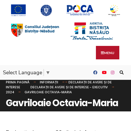
MENU
Select Language
▼
PRIMA PAGINĂ
INFORMAȚII
DECLARAȚII DE AVERE ȘI DE
INTERESE
DECLARAȚII DE AVERE ȘI DE INTERESE - EXECUTIV
2024
GAVRILOAIE OCTAVIA-MARIA
Gavriloaie Octavia-Maria