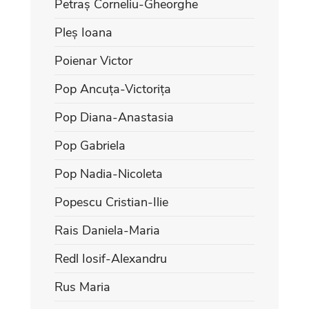
Petraș Corneliu-Gheorghe
Pleș Ioana
Poienar Victor
Pop Ancuța-Victorița
Pop Diana-Anastasia
Pop Gabriela
Pop Nadia-Nicoleta
Popescu Cristian-Ilie
Rais Daniela-Maria
Redl Iosif-Alexandru
Rus Maria