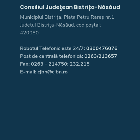
Consiliul Judeţean Bistrița-Năsăud
Municipiul Bistrița, Piața Petru Rareș nr.1
Județul Bistrița-Năsăud, cod poștal:
420080
Robotul Telefonic este 24/7:
0800476076
Post de centrală telefonică:
0263/213657
Fax: 0263 – 214750; 232.215
E-mail: cjbn@cjbn.ro