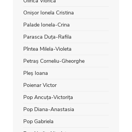
Olinca Viorica
Onișor Ionela Cristina
Palade Ionela-Crina
Parasca Duța-Rafila
Pîntea Milela-Violeta
Petraș Corneliu-Gheorghe
Pleș Ioana
Poienar Victor
Pop Ancuța-Victorița
Pop Diana-Anastasia
Pop Gabriela