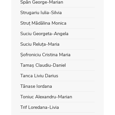
Spân George-Marian
Strugariu Iulia-Silvia
Struț Mădălina Monica
Suciu Georgeta-Angela
Suciu Reluța-Maria
Șofroniciu Cristina Maria
Tamaș Claudiu-Daniel
Tanca Liviu Darius
Tănase Iordana
Toniuc Alexandru-Marian
Trif Loredana-Livia