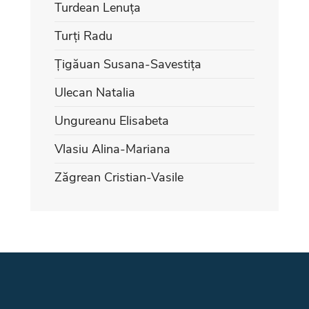
Turdean Lenuța
Turți Radu
Țigăuan Susana-Savestița
Ulecan Natalia
Ungureanu Elisabeta
Vlasiu Alina-Mariana
Zăgrean Cristian-Vasile