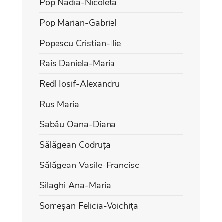
Pop Nadia-Nicoleta
Pop Marian-Gabriel
Popescu Cristian-Ilie
Rais Daniela-Maria
Redl Iosif-Alexandru
Rus Maria
Sabău Oana-Diana
Sălăgean Codruța
Sălăgean Vasile-Francisc
Silaghi Ana-Maria
Someșan Felicia-Voichița