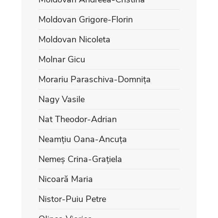
Moldovan Grigore-Florin
Moldovan Nicoleta
Molnar Gicu
Morariu Paraschiva-Domnița
Nagy Vasile
Nat Theodor-Adrian
Neamțiu Oana-Ancuța
Nemeș Crina-Grațiela
Nicoară Maria
Nistor-Puiu Petre