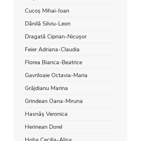
Cucoș Mihai-Ioan
Dănilă Silviu-Leon
Dragată Ciprian-Nicușor
Feier Adriana-Claudia
Florea Bianca-Beatrice
Gavriloaie Octavia-Maria
Grăjdianu Marina
Grindean Oana-Miruna
Hasnăș Veronica
Herinean Dorel
Hoha Cecilia-Alisa