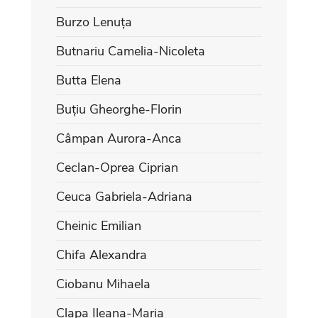
Burzo Lenuța
Butnariu Camelia-Nicoleta
Butta Elena
Buțiu Gheorghe-Florin
Câmpan Aurora-Anca
Ceclan-Oprea Ciprian
Ceuca Gabriela-Adriana
Cheinic Emilian
Chifa Alexandra
Ciobanu Mihaela
Clapa Ileana-Maria