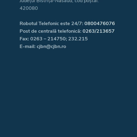
Județul Bistrița-Năsăud, cod poștal:
420080
Robotul Telefonic este 24/7:
0800476076
Post de centrală telefonică:
0263/213657
Fax: 0263 – 214750; 232.215
E-mail: cjbn@cjbn.ro