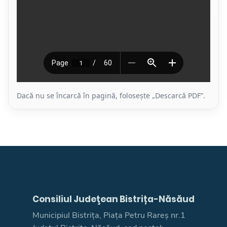
Dacă nu se încarcă în pagină, folosește „Descarcă PDF”.
Consiliul Judeţean Bistrița-Năsăud
Municipiul Bistrița, Piața Petru Rareș nr.1