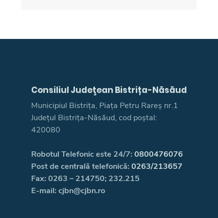
Consiliul Judeţean Bistrița-Năsăud
Municipiul Bistrița, Piața Petru Rareș nr.1
Județul Bistrița-Năsăud, cod poștal:
420080
Robotul Telefonic este 24/7:
0800476076
Post de centrală telefonică:
0263/213657
Fax: 0263 – 214750; 232.215
E-mail: cjbn@cjbn.ro