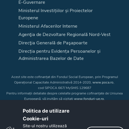
E-Guvernare
Ministerul Investițiilor și Proiectelor
Europene
Ministerul Afacerilor Interne
Agenţia de Dezvoltare Regională Nord-Vest
Direcţia Generală de Paşapoarte
Direcția pentru Evidența Persoanelor și
Administrarea Bazelor de Date
Acest site este cofinanțat din Fondul Social European, prin Programul
Operațional Capacitate Administrativă 2014-2020,
www.poca.ro
,
cod SIPOCA 667/ MySMIS 129687
Pentru informații detaliate despre celelalte programe cofinanțate de Uniunea
Europeană, vă invităm să vizitați
www.fonduri-ue.ro
.
Conținutul acestui site web nu reprezintă în mod obligatoriu poziția oficială
a Uniunii Europene. Întreaga responsabilitate asupra
Politica de utilizare
corectitudinii și coerenței informațiilor prezentate revine inițiatorilor site-ului
Cookie-uri‎
web.
Site-ul nostru utilizează