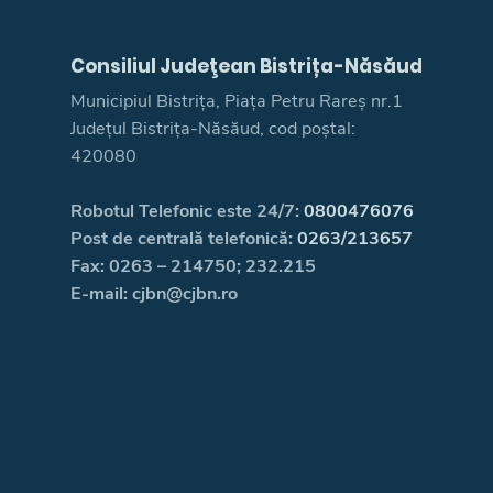
Consiliul Judeţean Bistrița-Năsăud
Municipiul Bistrița, Piața Petru Rareș nr.1
Județul Bistrița-Năsăud, cod poștal:
420080
Robotul Telefonic este 24/7:
0800476076
Post de centrală telefonică:
0263/213657
Fax: 0263 – 214750; 232.215
E-mail: cjbn@cjbn.ro