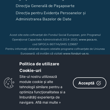
Direcţia Generală de Paşapoarte
Direcția pentru Evidența Persoanelor și
Administrarea Bazelor de Date
Acest site este cofinanțat din Fondul Social European, prin Programul
Operațional Capacitate Administrativă 2014-2020,
www.poca.ro
,
cod SIPOCA 667/ MySMIS 129687
Pentru informații detaliate despre celelalte programe cofinanțate de Uniunea
Europeană, vă invităm să vizitați
www.fonduri-ue.ro
.
Conținutul acestui site web nu reprezintă în mod obligatoriu poziția oficială
a Uniunii Europene. Întreaga responsabilitate asupra
Politica de utilizare
corectitudinii și coerenței informațiilor prezentate revine inițiatorilor site-ului
Cookie-uri‎
web.
Site-ul nostru utilizează
module cookie și alte
Acceptă
Copyright © 2026 - Consiliul Judeţean Bistrița-Năsăud
tehnologii similare pentru a
optimiza funcţionalitatea si a
îmbunătăţi experienţa de
navigare.
Află mai multe »