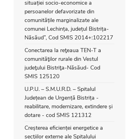
situației socio-economice a
persoanelor defavorizate din
comunitățile marginalizate ale
comunei Lechința, județul Bistrița-
Năsăud”, Cod SMIS 2014+:102217
Conectarea la reţeaua TEN-T a
comunităţilor rurale din Vestul
judeţului Bistriţa-Năsăud- Cod
SMIS 125120
U.P.U. – S.M.U.R.D. – Spitalul
Județean de Urgență Bistrița -
reabilitare, modernizare, extindere și
dotare - cod SMIS 121312
Creșterea eficienței energetice a
secțiilor externe ale Spitalului