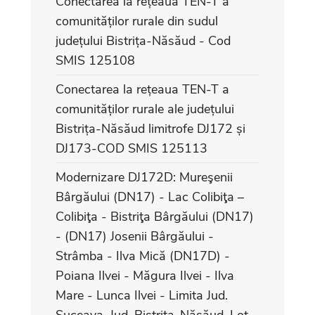
Conectarea la rețeaua TEN-T a
comunităților rurale din sudul
județului Bistrița-Năsăud - Cod
SMIS 125108
Conectarea la rețeaua TEN-T a
comunităților rurale ale județului
Bistrița-Năsăud limitrofe DJ172 și
DJ173-COD SMIS 125113
Modernizare DJ172D: Mureşenii
Bârgăului (DN17) - Lac Colibiţa –
Colibiţa - Bistriţa Bârgăului (DN17)
- (DN17) Josenii Bârgăului -
Strâmba - Ilva Mică (DN17D) -
Poiana Ilvei - Măgura Ilvei - Ilva
Mare - Lunca Ilvei - Limita Jud.
Suceava, Jud. Bistriţa-Năsăud, Lot