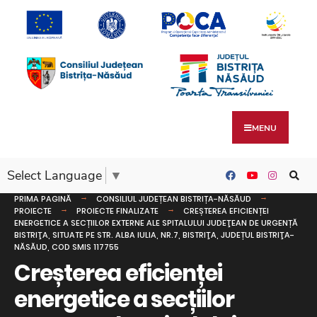
MENU
Select Language
▼
PRIMA PAGINĂ
CONSILIUL JUDEȚEAN BISTRIȚA-NĂSĂUD
PROIECTE
PROIECTE FINALIZATE
CREȘTEREA EFICIENȚEI
ENERGETICE A SECȚIILOR EXTERNE ALE SPITALULUI JUDEŢEAN DE URGENȚĂ
BISTRIŢA, SITUATE PE STR. ALBA IULIA, NR.7, BISTRIŢA, JUDEȚUL BISTRIŢA-
NĂSĂUD, COD SMIS 117755
Creșterea eficienței
energetice a secțiilor