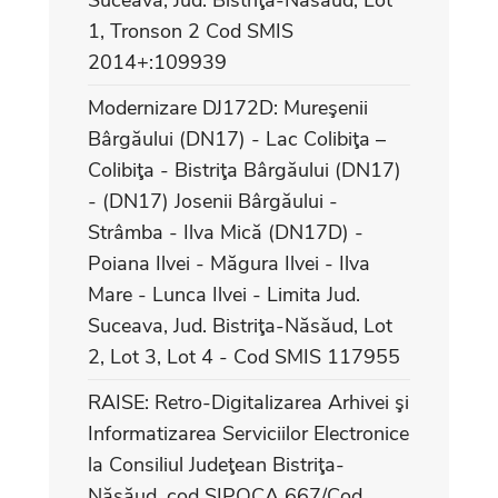
1, Tronson 2 Cod SMIS
2014+:109939
Modernizare DJ172D: Mureşenii
Bârgăului (DN17) - Lac Colibiţa –
Colibiţa - Bistriţa Bârgăului (DN17)
- (DN17) Josenii Bârgăului -
Strâmba - Ilva Mică (DN17D) -
Poiana Ilvei - Măgura Ilvei - Ilva
Mare - Lunca Ilvei - Limita Jud.
Suceava, Jud. Bistriţa-Năsăud, Lot
2, Lot 3, Lot 4 - Cod SMIS 117955
RAISE: Retro-Digitalizarea Arhivei şi
Informatizarea Serviciilor Electronice
la Consiliul Judeţean Bistriţa-
Năsăud, cod SIPOCA 667/Cod