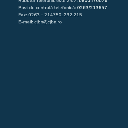
Robotul Telefonic este 24/7:
0800476076
Post de centrală telefonică:
0263/213657
Fax: 0263 – 214750; 232.215
E-mail: cjbn@cjbn.ro