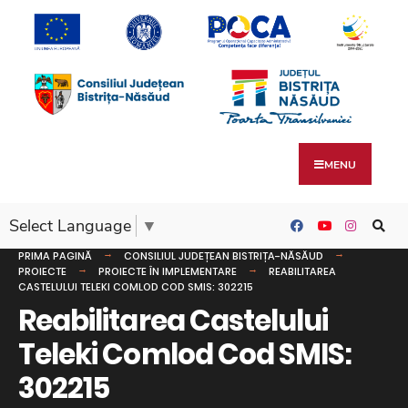
MENU
Select Language
▼
PRIMA PAGINĂ
CONSILIUL JUDEȚEAN BISTRIȚA-NĂSĂUD
PROIECTE
PROIECTE ÎN IMPLEMENTARE
REABILITAREA
CASTELULUI TELEKI COMLOD COD SMIS: 302215
Reabilitarea Castelului
Teleki Comlod Cod SMIS:
302215