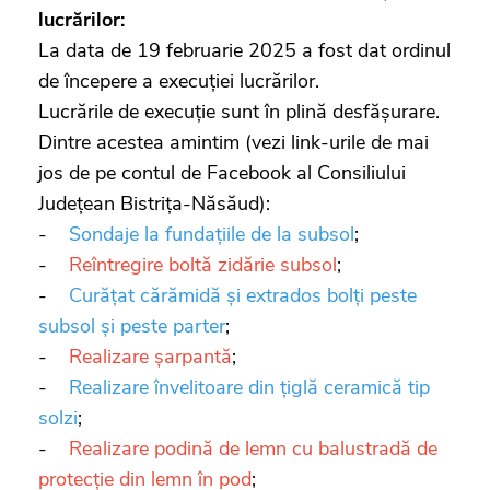
lucrărilor:
La data de 19 februarie 2025 a fost dat ordinul
de începere a execuției lucrărilor.
Lucrările de execuție sunt în plină desfășurare.
Dintre acestea amintim (vezi link-urile de mai
jos de pe contul de Facebook al Consiliului
Județean Bistrița-Năsăud):
-
Sondaje la fundațiile de la subsol
;
-
Reîntregire boltă zidărie subsol
;
-
Curățat cărămidă și extrados bolți peste
subsol și peste parter
;
-
Realizare șarpantă
;
-
Realizare învelitoare din țiglă ceramică tip
solzi
;
-
Realizare podină de lemn cu balustradă de
protecție din lemn în pod
;