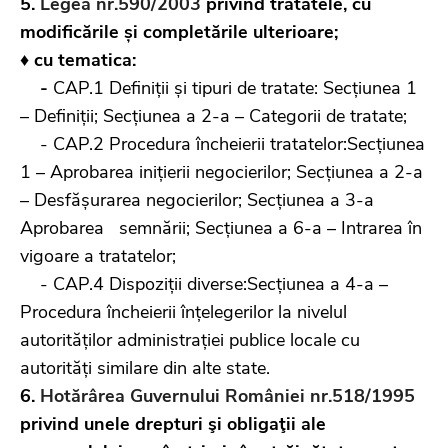
5.
Legea nr.590/2003
privind tratatele, cu
modificările și completările ulterioare;
♦ cu tematica:
-
CAP.1 Definiții și tipuri de tratate: Secțiunea 1
– Definiții; Secțiunea a 2-a – Categorii de tratate;
- CAP.2 Procedura încheierii tratatelor:Secțiunea
1 – Aprobarea inițierii negocierilor; Secțiunea a 2-a
– Desfășurarea negocierilor; Secțiunea a 3-a
Aprobarea semnării; Secțiunea a 6-a – Intrarea în
vigoare a tratatelor;
- CAP.4 Dispoziții diverse:Secțiunea a 4-a –
Procedura încheierii înțelegerilor la nivelul
autorităților administrației publice locale cu
autorități similare din alte state.
6.
Hotărârea Guvernului României nr.518/1995
privind unele drepturi şi obligaţii ale