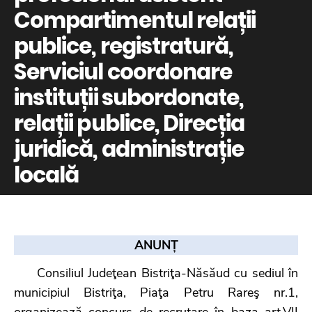
Compartimentul relații
publice, registratură,
Serviciul coordonare
instituții subordonate,
relații publice, Direcția
juridică, administrație
locală
ANUNȚ
Consiliul Judeţean Bistriţa-Năsăud cu sediul în
municipiul Bistriţa, Piaţa Petru Rareş nr.1,
organizează concurs de recrutare în baza art.VII