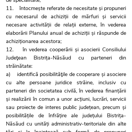
11. întocmește referate de necesitate și propuneri
cu necesarul de achiziții de mărfuri și servicii
necesare activității de relații externe, în vederea
elaborării Planului anual de achiziții și răspunde de
achiziționarea acestora;
12. în vederea cooperării și asocierii Consiliului
Judeţean Bistrița-Năsăud cu parteneri din
străinătate:
a) identifică posibilităţile de cooperare și asociere
cu alte persoane juridice străine, inclusiv cu
parteneri din societatea civilă, în vederea finanțării
și realizării în comun a unor acțiuni, lucrări, servicii
sau proiecte de interes public județean, precum și
posibilitățile de înfrățire ale județului Bistrița-
Năsăud cu unități administrativ-teritoriale din alte
țări și le înaintează sub formă de propuneri