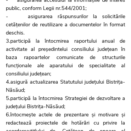
public, conform Legii nr.544/2001;
- asigurarea răspunsurilor la solicitările
cetățenilor de reutilizare a documentelor în format
deschis.
3.participă la întocmirea raportului anual de
activitate al președintelui consiliului județean în
baza rapoartelor comunicate de structurile
funcționale ale aparatului de specialitate al
consiliului județean;
4.asigură actualizarea Statutului județului Bistrița-
Năsăud;
5.participă la întocmirea Strategiei de dezvoltare a
județului Bistrița-Năsăud;
6.întocmește actele de prezentare și motivare și
redactează proiectele de hotărâri cu privire la
acordarea:titlului de „Cetățean de onoare al