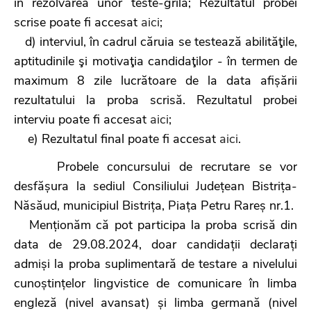
în rezolvarea unor teste-grilă; Rezultatul probei
scrise poate fi accesat
aici
;
d) interviul, în cadrul căruia se testează abilităţile,
aptitudinile şi motivaţia candidaţilor - în termen de
maximum 8 zile lucrătoare de la data afișării
rezultatului la proba scrisă. Rezultatul probei
interviu poate fi accesat
aici
;
e) Rezultatul final poate fi accesat
aici
.
Probele concursului de recrutare se vor
desfășura la sediul Consiliului Județean Bistrița-
Năsăud, municipiul Bistrița, Piața Petru Rareș nr.1.
Menționăm că pot participa la proba scrisă din
data de 29.08.2024, doar candidații declarați
admiși la proba suplimentară de testare a nivelului
cunoștințelor lingvistice de comunicare în limba
engleză (nivel avansat) și limba germană (nivel