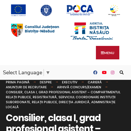
MENU
Select Language
▼
PRIMA PAGINĂ
DESPRE
EXECUTIV
CARIERĂ
ANUNȚURI DE RECRUTARE
ARHIVĂ CONCURS/EXAMEN
CONSILIER, CLASA I, GRAD PROFESIONAL ASISTENT – COMPARTIMENTUL
RELAȚII PUBLICE, REGISTRATURĂ, SERVICIUL COORDONARE INSTITUȚII
SUBORDONATE, RELAȚII PUBLICE, DIRECȚIA JURIDICĂ, ADMINISTRAȚIE
LOCALĂ
Consilier, clasa I, grad
profesional asistent –