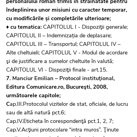
personalului român trimis în străinătate pentru
îndeplinirea unor misiuni cu caracter temporar,
cu modificările și completările ulterioare;
♦ cu tematica:
CAPITOLUL I - Dispoziţii generale;
CAPITOLUL II – Indemnizația de deplasare;
CAPITOLUL III – Transportul; CAPITOLUL IV –
Alte cheltuieli; CAPITOLUL V - Modul de acordare
şi de justificare a sumelor cheltuite în valută;
CAPITOLUL VI - Dispoziţii finale - art.15.
7.
Manciur Emilian – Protocol instituţional
,
Editura Comunicare.ro, Bucureşti, 2008,
următoarele capitole;
C
ap.III.Protocolul vizitelor de stat, oficiale, de lucru
sau de altă natură pct.6;
Cap.IV.Eticheta în corespondenţă pct.1, 2, 7;
Cap.V.Acţiuni protocolare “intra muros”. Ţinute