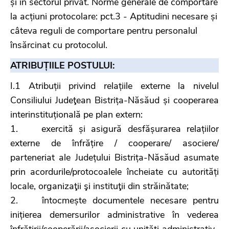
și în sectorul privat. Norme generale de comportare
la acțiuni protocolare: pct.3 - Aptitudini necesare și
câteva reguli de comportare pentru personalul
însărcinat cu protocolul.
ATRIBUȚIILE POSTULUI:
I.1 Atribuții privind relațiile externe la nivelul
Consiliului Judeţean Bistrița-Năsăud și cooperarea
interinstituțională pe plan extern:
1. exercită și asigură desfășurarea relațiilor
externe de înfrățire / cooperare/ asociere/
parteneriat ale Județului Bistrița-Năsăud asumate
prin acordurile/protocoalele încheiate cu autorități
locale, organizaţii şi instituţii din străinătate;
2. întocmește documentele necesare pentru
inițierea demersurilor administrative în vederea
înfrățirii/cooperării/asocierii cu unități administrativ-