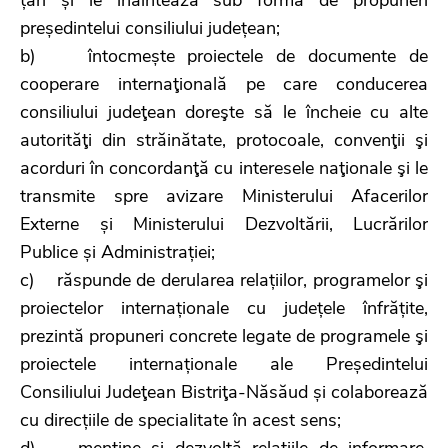
președintelui consiliului județean;
b) întocmește proiectele de documente de
cooperare internaţională pe care conducerea
consiliului judeţean doreşte să le încheie cu alte
autorităţi din străinătate, protocoale, convenţii şi
acorduri în concordanţă cu interesele naţionale şi le
transmite spre avizare Ministerului Afacerilor
Externe și Ministerului Dezvoltării, Lucrărilor
Publice și Administrației;
c) răspunde de derularea relațiilor, programelor şi
proiectelor internaționale cu județele înfrățite,
prezintă propuneri concrete legate de programele şi
proiectele internaționale ale Președintelui
Consiliului Judeţean Bistriţa-Năsăud și colaborează
cu direcțiile de specialitate în acest sens;
d) menţine şi dezvoltă relaţiile de informare,