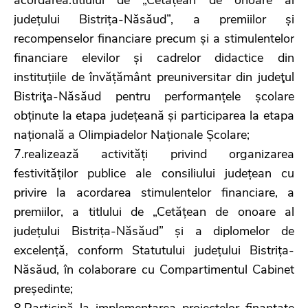
județului Bistrița-Năsăud”, a premiilor și
recompenselor financiare precum și a stimulentelor
financiare elevilor și cadrelor didactice din
instituțiile de învățământ preuniversitar din judeţul
Bistriţa-Năsăud pentru performanțele școlare
obținute la etapa județeană și participarea la etapa
națională a Olimpiadelor Naționale Școlare;
7.realizează activități privind organizarea
festivităților publice ale consiliului județean cu
privire la acordarea stimulentelor financiare, a
premiilor, a titlului de „Cetățean de onoare al
județului Bistrița-Năsăud” și a diplomelor de
excelență, conform Statutului județului Bistrița-
Năsăud, în colaborare cu Compartimentul Cabinet
președinte;
8.Participă la implementarea proiectelor finanțate