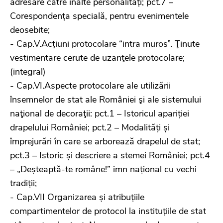
adresare către înalte personalități; pct.7 –
Corespondența specială, pentru evenimentele
deosebite;
- Cap.V.Acţiuni protocolare “intra muros”. Ţinute
vestimentare cerute de uzanţele protocolare;
(integral)
- Cap.VI.Aspecte protocolare ale utilizării
însemnelor de stat ale României şi ale sistemului
naţional de decoraţii: pct.1 – Istoricul apariției
drapelului României; pct.2 – Modalități și
împrejurări în care se arborează drapelul de stat;
pct.3 – Istoric și descriere a stemei României; pct.4
– „Deșteaptă-te române!” imn național cu vechi
tradiții;
- Cap.VII Organizarea și atribuțiile
compartimentelor de protocol la instituțiile de stat