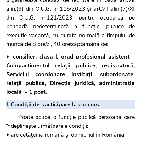
alin.(3) din O.U.G. nr.115/2023 și art.VII alin.(7)/XI
din O.U.G. nr.121/2023, pentru ocuparea pe
perioadă nedeterminată a funcției publice de
execuție vacantă, cu durata normală a timpului de
muncă de 8 ore/zi, 40 ore/săptămână de:
♦
consilier, clasa I, grad profesional asistent -
Compartimentul relații publice, registratură,
Serviciul coordonare instituții subordonate,
relații publice, Direcția juridică, administrație
locală - 1 post.
I. Condiţii de participare la concurs:
Poate ocupa o funcţie publică persoana care
îndeplineşte următoarele condiţii:
♦ are cetăţenia română şi domiciliul în România;