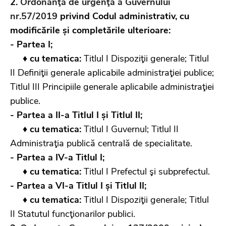
2.
Ordonanţa de urgenţă a Guvernului
nr.57/2019
privind Codul administrativ, cu
modificările și completările ulterioare:
- Partea I;
♦
cu tematica:
Titlul I Dispoziţii generale; Titlul
II Definiţii generale aplicabile administraţiei publice;
Titlul III Principiile generale aplicabile administraţiei
publice.
- Partea a II-a Titlul I și Titlul II;
♦
cu tematica:
Titlul I Guvernul; Titlul II
Administraţia publică centrală de specialitate.
- Partea a IV-a Titlul I;
♦
cu tematica:
Titlul I Prefectul şi subprefectul.
- Partea a VI-a Titlul I și Titlul II;
♦
cu tematica:
Titlul I Dispoziţii generale; Titlul
II Statutul funcţionarilor publici.