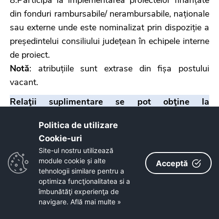
din fonduri rambursabile/ nerambursabile, naționale
sau externe unde este nominalizat prin dispoziție a
președintelui consiliului județean în echipele interne
de proiect.
Notă
: atribuțiile sunt extrase din fișa postului
vacant.
Relaţii suplimentare se pot obţine la
Compartimentul resurse umane (persoană de
Politica de utilizare
contact: Rais Daniela-Maria - consilier superior)
Cookie-uri‎
din cadrul Consiliului Judeţean Bistriţa-Năsăud,
Site-ul nostru utilizează
municipiul Bistriţa, Piaţa Petru Rareş nr.1,
module cookie și alte
Acceptă
telefon 0263-211.460 sau 0263-213.657,
tehnologii similare pentru a
optimiza funcţionalitatea si a
fax:0263214750, e-mail:
îmbunătăţi experienţa de
rais.daniela@portalbn.ro.
navigare.
Află mai multe »
PREŞEDINTE,