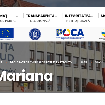
MAȚII
TRANSPARENȚĂ
INTEGRITATEA
M
RES PUBLIC
DECIZIONALĂ
INSTITUȚIONALĂ
SE
DECLARAȚII DE AVERE ȘI DE INTERESE - EXECUTIV
2025
VLASIU
-Mariana