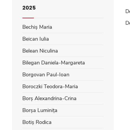
2025
D
D
Bechiș Maria
Beican Iulia
Belean Niculina
Bilegan Daniela-Margareta
Borgovan Paul-Ioan
Boroczki Teodora-Maria
Borș Alexandrina-Crina
Borșa Luminița
Botiș Rodica