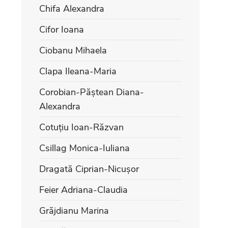
Chifa Alexandra
Cifor Ioana
Ciobanu Mihaela
Clapa Ileana-Maria
Corobian-Păștean Diana-
Alexandra
Cotuțiu Ioan-Răzvan
Csillag Monica-Iuliana
Dragată Ciprian-Nicușor
Feier Adriana-Claudia
Grăjdianu Marina