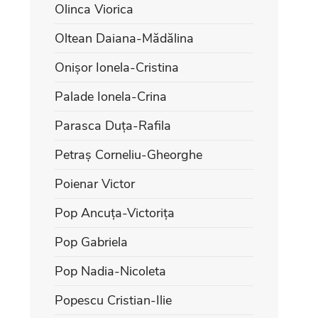
Olinca Viorica
Oltean Daiana-Mădălina
Onișor Ionela-Cristina
Palade Ionela-Crina
Parasca Duța-Rafila
Petraș Corneliu-Gheorghe
Poienar Victor
Pop Ancuța-Victorița
Pop Gabriela
Pop Nadia-Nicoleta
Popescu Cristian-Ilie