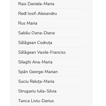
Rais Daniela-Maria
Redl Iosif-Alexandru
Rus Maria
Sabău Oana-Diana
Sălăgean Codruța
Sălăgean Vasile-Francisc
Silaghi Ana-Maria
Spân George-Marian
Suciu Reluța-Maria
Strugariu Iulia-Silvia
Tanca Liviu-Darius