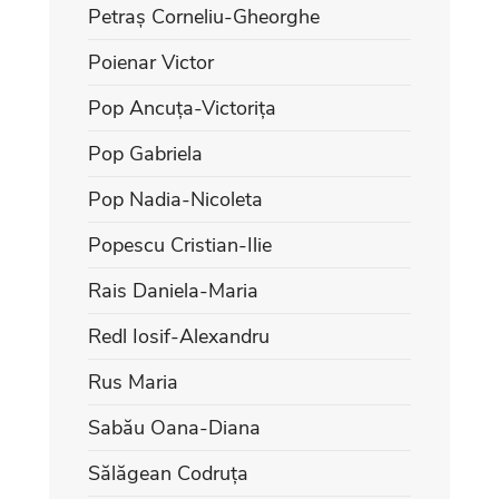
Petraș Corneliu-Gheorghe
Poienar Victor
Pop Ancuța-Victorița
Pop Gabriela
Pop Nadia-Nicoleta
Popescu Cristian-Ilie
Rais Daniela-Maria
Redl Iosif-Alexandru
Rus Maria
Sabău Oana-Diana
Sălăgean Codruța