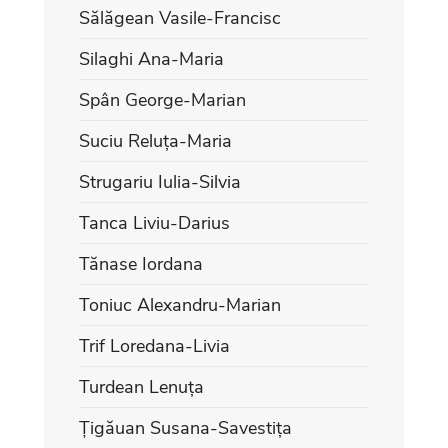
Sălăgean Vasile-Francisc
Silaghi Ana-Maria
Spân George-Marian
Suciu Reluța-Maria
Strugariu Iulia-Silvia
Tanca Liviu-Darius
Tănase Iordana
Toniuc Alexandru-Marian
Trif Loredana-Livia
Turdean Lenuța
Țigăuan Susana-Savestița