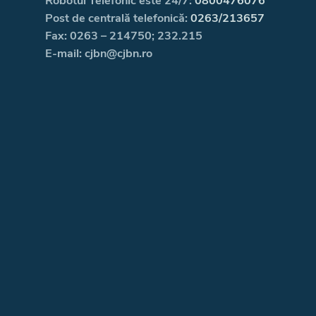
Robotul Telefonic este 24/7:
0800476076
Post de centrală telefonică:
0263/213657
Fax: 0263 – 214750; 232.215
E-mail: cjbn@cjbn.ro