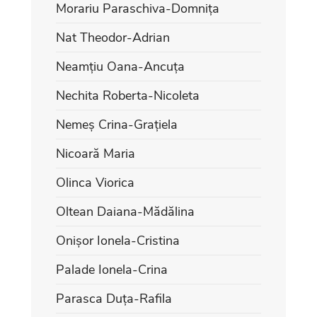
Morariu Paraschiva-Domnița
Nat Theodor-Adrian
Neamțiu Oana-Ancuța
Nechita Roberta-Nicoleta
Nemeș Crina-Grațiela
Nicoară Maria
Olinca Viorica
Oltean Daiana-Mădălina
Onișor Ionela-Cristina
Palade Ionela-Crina
Parasca Duța-Rafila