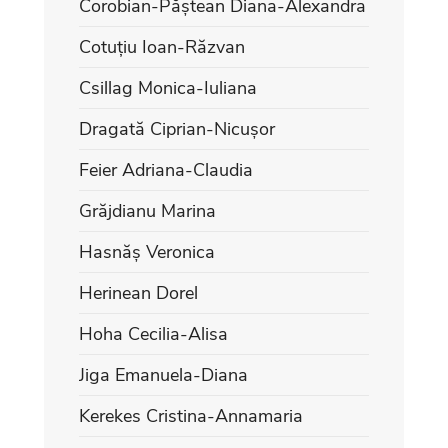
Corobian-Păștean Diana-Alexandra
Cotuțiu Ioan-Răzvan
Csillag Monica-Iuliana
Dragată Ciprian-Nicușor
Feier Adriana-Claudia
Grăjdianu Marina
Hasnăș Veronica
Herinean Dorel
Hoha Cecilia-Alisa
Jiga Emanuela-Diana
Kerekes Cristina-Annamaria