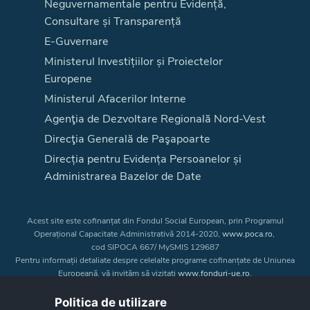
Neguvernamentale pentru Evidență,
Consultare și Transparență
E-Guvernare
Ministerul Investițiilor și Proiectelor
Europene
Ministerul Afacerilor Interne
Agenţia de Dezvoltare Regională Nord-Vest
Direcţia Generală de Paşapoarte
Direcția pentru Evidența Persoanelor și
Administrarea Bazelor de Date
Acest site este cofinanțat din Fondul Social European, prin Programul
Operațional Capacitate Administrativă 2014-2020,
www.poca.ro
,
cod SIPOCA 667/ MySMIS 129687
Pentru informații detaliate despre celelalte programe cofinanțate de Uniunea
Europeană, vă invităm să vizitați
www.fonduri-ue.ro
.
Conținutul acestui site web nu reprezintă în mod obligatoriu poziția oficială
a Uniunii Europene. Întreaga responsabilitate asupra
Politica de utilizare