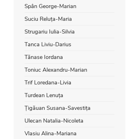
Spân George-Marian
Suciu Reluța-Maria
Strugariu Iulia-Silvia
Tanca Liviu-Darius
Tănase Iordana
Toniuc Alexandru-Marian
Trif Loredana-Livia
Turdean Lenuța
Țigăuan Susana-Savestița
Ulecan Natalia-Nicoleta
Vlasiu Alina-Mariana