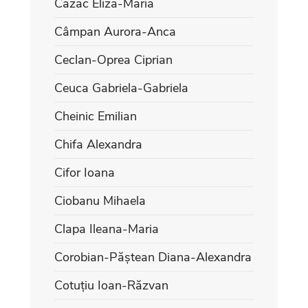
Cazac Eliza-Maria
Câmpan Aurora-Anca
Ceclan-Oprea Ciprian
Ceuca Gabriela-Gabriela
Cheinic Emilian
Chifa Alexandra
Cifor Ioana
Ciobanu Mihaela
Clapa Ileana-Maria
Corobian-Păștean Diana-Alexandra
Cotuțiu Ioan-Răzvan