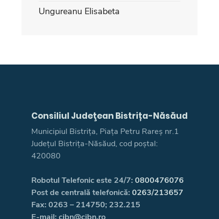
Ungureanu Elisabeta
Consiliul Judeţean Bistrița-Năsăud
Municipiul Bistrița, Piața Petru Rareș nr.1
Județul Bistrița-Năsăud, cod poștal:
420080
Robotul Telefonic este 24/7:
0800476076
Post de centrală telefonică:
0263/213657
Fax: 0263 – 214750; 232.215
E-mail: cjbn@cjbn.ro