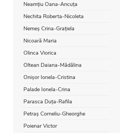
Neamțiu Oana-Ancuța
Nechita Roberta-Nicoleta
Nemeș Crina-Grațiela
Nicoară Maria
Olinca Viorica
Oltean Daiana-Mădălina
Onișor Ionela-Cristina
Palade Ionela-Crina
Parasca Duța-Rafila
Petraș Corneliu-Gheorghe
Poienar Victor