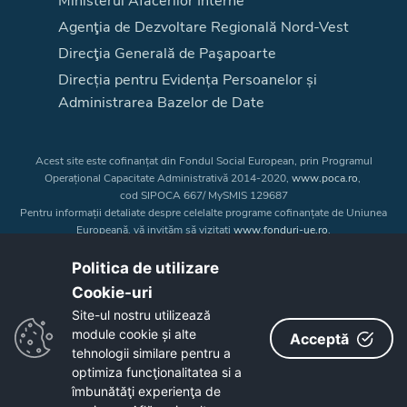
Ministerul Afacerilor Interne
Agenţia de Dezvoltare Regională Nord-Vest
Direcţia Generală de Paşapoarte
Direcția pentru Evidența Persoanelor și
Administrarea Bazelor de Date
Acest site este cofinanțat din Fondul Social European, prin Programul
Operațional Capacitate Administrativă 2014-2020,
www.poca.ro
,
cod SIPOCA 667/ MySMIS 129687
Pentru informații detaliate despre celelalte programe cofinanțate de Uniunea
Europeană, vă invităm să vizitați
www.fonduri-ue.ro
.
Conținutul acestui site web nu reprezintă în mod obligatoriu poziția oficială
a Uniunii Europene. Întreaga responsabilitate asupra
Politica de utilizare
corectitudinii și coerenței informațiilor prezentate revine inițiatorilor site-ului
Cookie-uri‎
web.
Site-ul nostru utilizează
module cookie și alte
Acceptă
Copyright © 2026 - Consiliul Judeţean Bistrița-Năsăud
tehnologii similare pentru a
optimiza funcţionalitatea si a
îmbunătăţi experienţa de