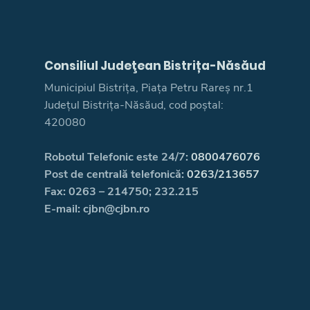
Consiliul Judeţean Bistrița-Năsăud
Municipiul Bistrița, Piața Petru Rareș nr.1
Județul Bistrița-Năsăud, cod poștal:
420080
Robotul Telefonic este 24/7:
0800476076
Post de centrală telefonică:
0263/213657
Fax: 0263 – 214750; 232.215
E-mail: cjbn@cjbn.ro