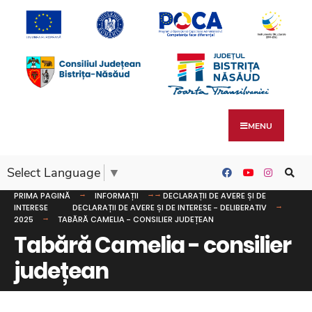
MENU
Select Language
▼
PRIMA PAGINĂ
INFORMAȚII
DECLARAȚII DE AVERE ȘI DE
INTERESE
DECLARAȚII DE AVERE ȘI DE INTERESE - DELIBERATIV
2025
TABĂRĂ CAMELIA - CONSILIER JUDEȚEAN
Tabără Camelia - consilier
județean