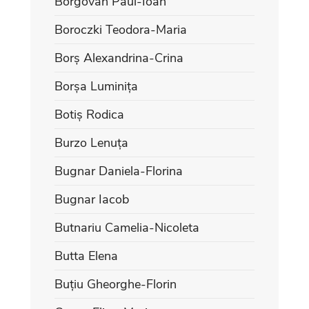
Borgovan Paul-Ioan
Boroczki Teodora-Maria
Borș Alexandrina-Crina
Borșa Luminița
Botiș Rodica
Burzo Lenuța
Bugnar Daniela-Florina
Bugnar Iacob
Butnariu Camelia-Nicoleta
Butta Elena
Buțiu Gheorghe-Florin