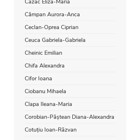
Cazac Eliza-Maria
Câmpan Aurora-Anca
Ceclan-Oprea Ciprian
Ceuca Gabriela-Gabriela
Cheinic Emilian
Chifa Alexandra
Cifor Ioana
Ciobanu Mihaela
Clapa Ileana-Maria
Corobian-Păștean Diana-Alexandra
Cotuțiu Ioan-Răzvan