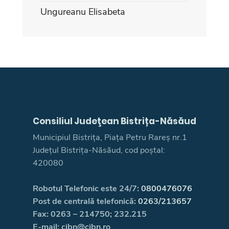
Ungureanu Elisabeta
Consiliul Judeţean Bistrița-Năsăud
Municipiul Bistrița, Piața Petru Rareș nr.1
Județul Bistrița-Năsăud, cod poștal:
420080
Robotul Telefonic este 24/7:
0800476076
Post de centrală telefonică:
0263/213657
Fax: 0263 – 214750; 232.215
E-mail: cjbn@cjbn.ro