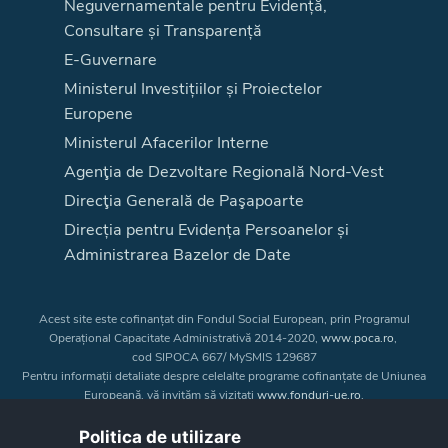
Neguvernamentale pentru Evidență,
Consultare și Transparență
E-Guvernare
Ministerul Investițiilor și Proiectelor
Europene
Ministerul Afacerilor Interne
Agenţia de Dezvoltare Regională Nord-Vest
Direcţia Generală de Paşapoarte
Direcția pentru Evidența Persoanelor și
Administrarea Bazelor de Date
Acest site este cofinanțat din Fondul Social European, prin Programul
Operațional Capacitate Administrativă 2014-2020,
www.poca.ro
,
cod SIPOCA 667/ MySMIS 129687
Pentru informații detaliate despre celelalte programe cofinanțate de Uniunea
Europeană, vă invităm să vizitați
www.fonduri-ue.ro
.
Conținutul acestui site web nu reprezintă în mod obligatoriu poziția oficială
a Uniunii Europene. Întreaga responsabilitate asupra
Politica de utilizare