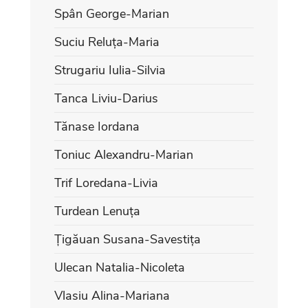
Spân George-Marian
Suciu Reluța-Maria
Strugariu Iulia-Silvia
Tanca Liviu-Darius
Tănase Iordana
Toniuc Alexandru-Marian
Trif Loredana-Livia
Turdean Lenuța
Țigăuan Susana-Savestița
Ulecan Natalia-Nicoleta
Vlasiu Alina-Mariana