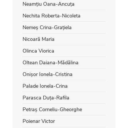
Neamțiu Oana-Ancuța
Nechita Roberta-Nicoleta
Nemeș Crina-Grațiela
Nicoară Maria
Olinca Viorica
Oltean Daiana-Mădălina
Onișor Ionela-Cristina
Palade Ionela-Crina
Parasca Duța-Rafila
Petraș Corneliu-Gheorghe
Poienar Victor