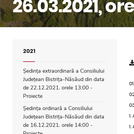
26.03.2021, ore
2021
Ședința extraordinară a Consiliului
Județean Bistrița-Năsăud din data
0
de 22.12.2021. orele 13:00 -
02
Proiecte
0
Ședința ordinară a Consiliului
1.
Județean Bistrița-Năsăud din data
de 16.12.2021. orele 14:00 -
1.
Proiecte