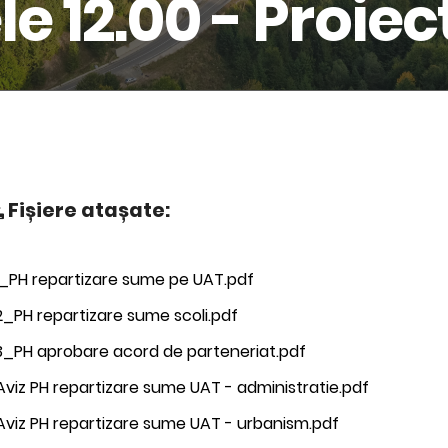
le 12.00 - Proiec
Fișiere atașate:
1_PH repartizare sume pe UAT.pdf
_PH repartizare sume scoli.pdf
3_PH aprobare acord de parteneriat.pdf
 Aviz PH repartizare sume UAT - administratie.pdf
 Aviz PH repartizare sume UAT - urbanism.pdf