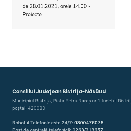
de 28.01.2021, orele 14.00 -
Proiecte
Consiliul Judeţean Bistrița-Năsăud
Municipiul Bistrița, Piața Petru Rareș nr.1 Județul Bistr
poștal: 420080
Robotul Telefonic este 24/7:
0800476076
Post de centrală telefonică:
0263/213657