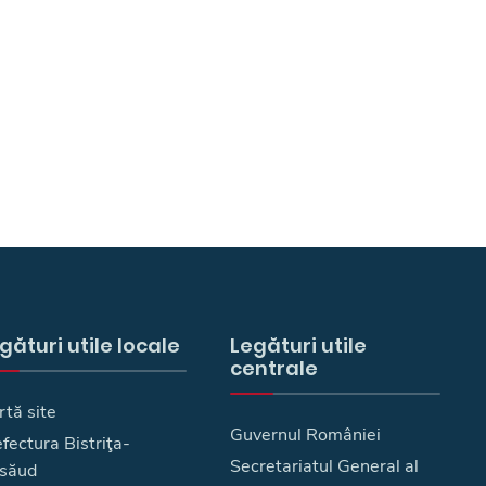
gături utile locale
Legături utile
centrale
rtă site
Guvernul României
fectura Bistriţa-
Secretariatul General al
săud