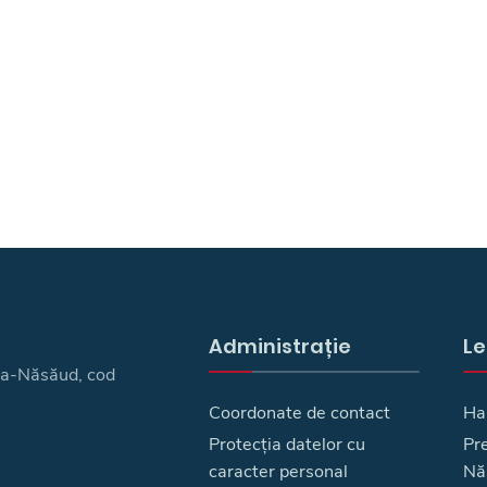
Administrație
Le
ița-Năsăud, cod
Coordonate de contact
Ha
Protecția datelor cu
Pre
caracter personal
Nă