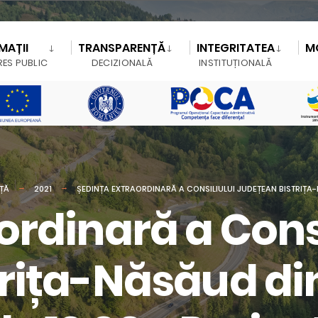
MAȚII
TRANSPARENȚĂ
INTEGRITATEA
M
RES PUBLIC
DECIZIONALĂ
INSTITUȚIONALĂ
NȚĂ
2021
ȘEDINȚA EXTRAORDINARĂ A CONSILIULUI JUDEȚEAN BISTRIȚA-N
ordinară a Consi
rița-Năsăud di