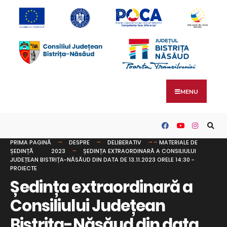
MENU
PRIMA PAGINĂ
DESPRE
DELIBERATIV
MATERIALE DE
ȘEDINȚĂ
2023
ȘEDINȚA EXTRAORDINARĂ A CONSILIULUI
JUDEȚEAN BISTRIȚA-NĂSĂUD DIN DATA DE 13.11.2023 ORELE 14:30 -
PROIECTE
Ședința extraordinară a
Consiliului Județean
Bistrița-Năsăud din data