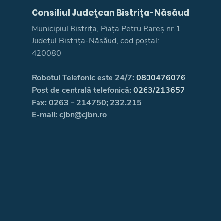
Consiliul Judeţean Bistrița-Năsăud
Municipiul Bistrița, Piața Petru Rareș nr.1
Județul Bistrița-Năsăud, cod poștal:
420080
Robotul Telefonic este 24/7:
0800476076
Post de centrală telefonică:
0263/213657
Fax: 0263 – 214750; 232.215
E-mail: cjbn@cjbn.ro