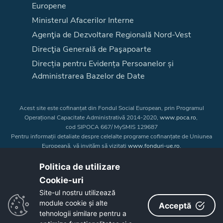
Europene
Ministerul Afacerilor Interne
Agenţia de Dezvoltare Regională Nord-Vest
Direcţia Generală de Paşapoarte
Direcția pentru Evidența Persoanelor și
Administrarea Bazelor de Date
Acest site este cofinanțat din Fondul Social European, prin Programul
Operațional Capacitate Administrativă 2014-2020,
www.poca.ro
,
cod SIPOCA 667/ MySMIS 129687
Pentru informații detaliate despre celelalte programe cofinanțate de Uniunea
Europeană, vă invităm să vizitați
www.fonduri-ue.ro
.
Conținutul acestui site web nu reprezintă în mod obligatoriu poziția oficială
a Uniunii Europene. Întreaga responsabilitate asupra
Politica de utilizare
corectitudinii și coerenței informațiilor prezentate revine inițiatorilor site-ului
Cookie-uri‎
web.
Site-ul nostru utilizează
module cookie și alte
Acceptă
Copyright © 2026 - Consiliul Judeţean Bistrița-Năsăud
tehnologii similare pentru a