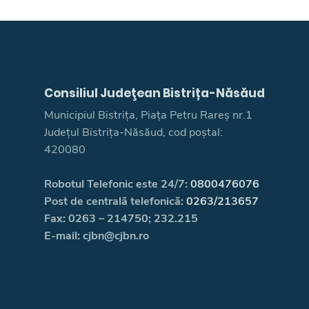
Consiliul Judeţean Bistrița-Năsăud
Municipiul Bistrița, Piața Petru Rareș nr.1
Județul Bistrița-Năsăud, cod poștal:
420080
Robotul Telefonic este 24/7:
0800476076
Post de centrală telefonică:
0263/213657
Fax: 0263 – 214750; 232.215
E-mail: cjbn@cjbn.ro