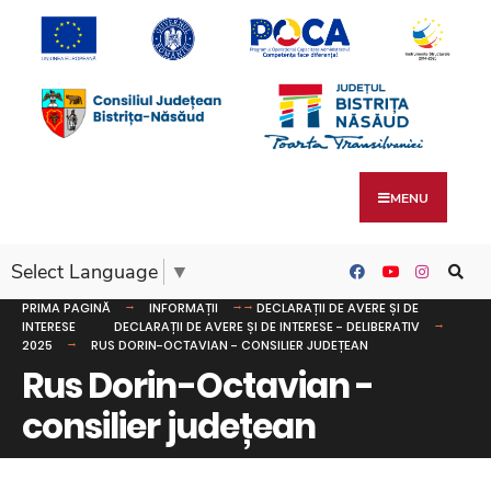
MENU
Select Language
▼
PRIMA PAGINĂ
INFORMAȚII
DECLARAȚII DE AVERE ȘI DE
INTERESE
DECLARAȚII DE AVERE ȘI DE INTERESE - DELIBERATIV
2025
RUS DORIN-OCTAVIAN - CONSILIER JUDEȚEAN
Rus Dorin-Octavian -
consilier județean