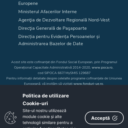
Europene
Ministerul Afacerilor Interne
Agenţia de Dezvoltare Regională Nord-Vest
Direcţia Generală de Paşapoarte
Direcția pentru Evidența Persoanelor și
Administrarea Bazelor de Date
Acest site este cofinanțat din Fondul Social European, prin Programul
Operațional Capacitate Administrativă 2014-2020,
www.poca.ro
,
cod SIPOCA 667/ MySMIS 129687
Pentru informații detaliate despre celelalte programe cofinanțate de Uniunea
Europeană, vă invităm să vizitați
www.fonduri-ue.ro
.
Conținutul acestui site web nu reprezintă în mod obligatoriu poziția oficială
a Uniunii Europene. Întreaga responsabilitate asupra
Politica de utilizare
corectitudinii și coerenței informațiilor prezentate revine inițiatorilor site-ului
Cookie-uri‎
web.
Site-ul nostru utilizează
module cookie și alte
Acceptă
Copyright © 2026 - Consiliul Judeţean Bistrița-Năsăud
tehnologii similare pentru a