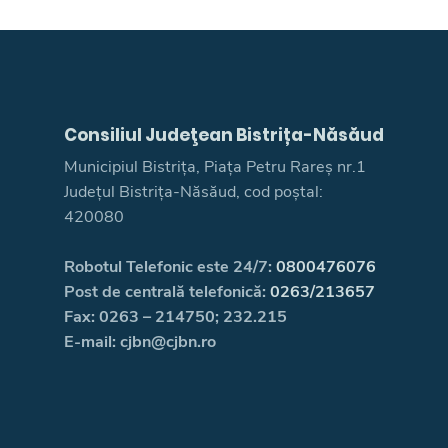
Consiliul Judeţean Bistrița-Năsăud
Municipiul Bistrița, Piața Petru Rareș nr.1
Județul Bistrița-Năsăud, cod poștal:
420080
Robotul Telefonic este 24/7:
0800476076
Post de centrală telefonică:
0263/213657
Fax: 0263 – 214750; 232.215
E-mail: cjbn@cjbn.ro