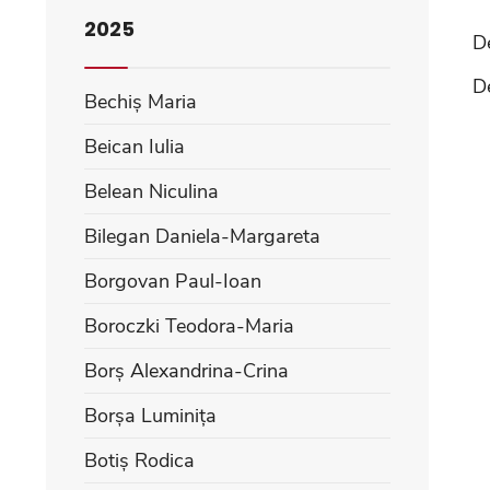
2025
D
D
Bechiș Maria
Beican Iulia
Belean Niculina
Bilegan Daniela-Margareta
Borgovan Paul-Ioan
Boroczki Teodora-Maria
Borș Alexandrina-Crina
Borșa Luminița
Botiș Rodica