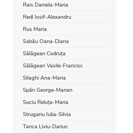
Rais Daniela-Maria
Redl Iosif-Alexandru
Rus Maria
Sabău Oana-Diana
Sălăgean Codruța
Sălăgean Vasile-Francisc
Silaghi Ana-Maria
Spân George-Marian
Suciu Reluța-Maria
Strugariu Iulia-Silvia
Tanca Liviu-Darius