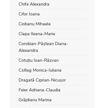
Chifa Alexandra
Cifor Ioana
Ciobanu Mihaela
Clapa Ileana-Maria
Corobian-Păștean Diana-
Alexandra
Cotuțiu Ioan-Răzvan
Csillag Monica-Iuliana
Dragată Ciprian-Nicușor
Feier Adriana-Claudia
Grăjdianu Marina