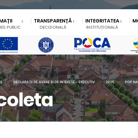
MAȚII
TRANSPARENȚĂ
INTEGRITATEA
M
RES PUBLIC
DECIZIONALĂ
INSTITUȚIONALĂ
SE
DECLARAȚII DE AVERE ȘI DE INTERESE - EXECUTIV
2025
POP NA
coleta