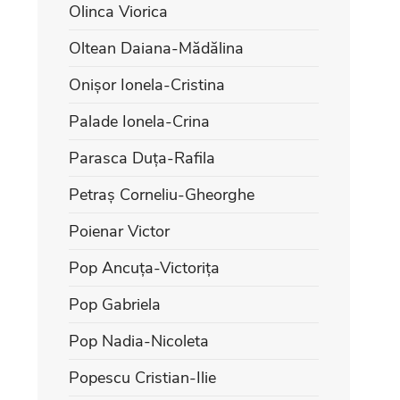
Olinca Viorica
Oltean Daiana-Mădălina
Onișor Ionela-Cristina
Palade Ionela-Crina
Parasca Duța-Rafila
Petraș Corneliu-Gheorghe
Poienar Victor
Pop Ancuța-Victorița
Pop Gabriela
Pop Nadia-Nicoleta
Popescu Cristian-Ilie