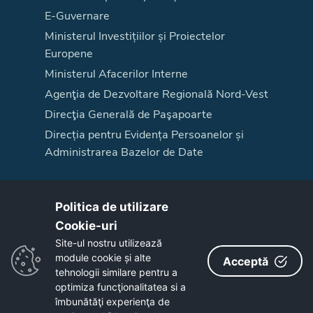
E-Guvernare
Ministerul Investițiilor și Proiectelor
Europene
Ministerul Afacerilor Interne
Agenţia de Dezvoltare Regională Nord-Vest
Direcţia Generală de Paşapoarte
Direcția pentru Evidența Persoanelor și
Administrarea Bazelor de Date
Acest site este cofinanțat din Fondul Social European, prin Programul
Politica de utilizare
Operațional Capacitate Administrativă 2014-2020,
www.poca.ro
,
cod SIPOCA 667/ MySMIS 129687
Cookie-uri‎
Pentru informații detaliate despre celelalte programe cofinanțate de Uniunea
Site-ul nostru utilizează
Europeană, vă invităm să vizitați
www.fonduri-ue.ro
.
module cookie și alte
Acceptă
Conținutul acestui site web nu reprezintă în mod obligatoriu poziția oficială
tehnologii similare pentru a
a Uniunii Europene. Întreaga responsabilitate asupra
optimiza funcţionalitatea si a
corectitudinii și coerenței informațiilor prezentate revine inițiatorilor site-ului
îmbunătăţi experienţa de
web.