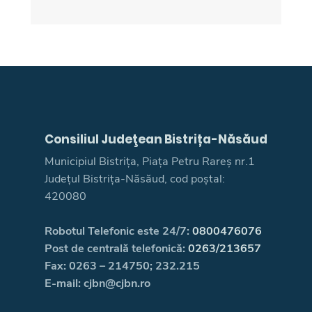
Consiliul Judeţean Bistrița-Năsăud
Municipiul Bistrița, Piața Petru Rareș nr.1
Județul Bistrița-Năsăud, cod poștal:
420080
Robotul Telefonic este 24/7:
0800476076
Post de centrală telefonică:
0263/213657
Fax: 0263 – 214750; 232.215
E-mail: cjbn@cjbn.ro