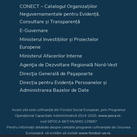
CONECT – Catalogul Organizațiilor
Neguvernamentale pentru Evidență,
Consultare și Transparență
E-Guvernare
Ministerul Investițiilor și Proiectelor
Europene
Ministerul Afacerilor Interne
Agenţia de Dezvoltare Regională Nord-Vest
Direcţia Generală de Paşapoarte
Direcția pentru Evidența Persoanelor și
Administrarea Bazelor de Date
Acest site este cofinanțat din Fondul Social European, prin Programul
Operațional Capacitate Administrativă 2014-2020,
www.poca.ro
,
cod SIPOCA 667/ MySMIS 129687
Pentru informații detaliate despre celelalte programe cofinanțate de Uniunea
Europeană, vă invităm să vizitați
www.fonduri-ue.ro
.