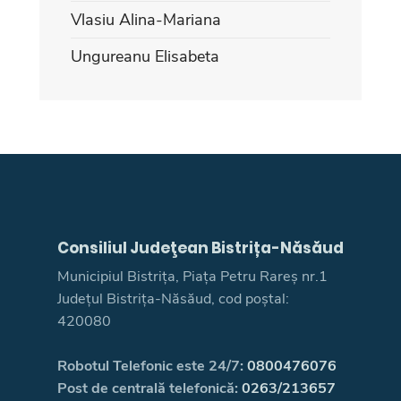
Vlasiu Alina-Mariana
Ungureanu Elisabeta
Consiliul Judeţean Bistrița-Năsăud
Municipiul Bistrița, Piața Petru Rareș nr.1
Județul Bistrița-Năsăud, cod poștal:
420080
Robotul Telefonic este 24/7:
0800476076
Post de centrală telefonică:
0263/213657