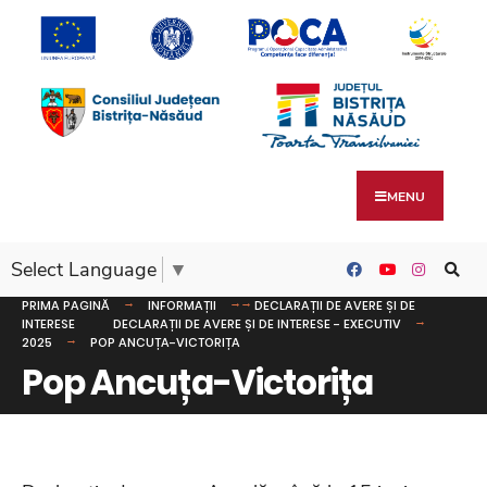
MENU
Select Language
▼
PRIMA PAGINĂ
INFORMAȚII
DECLARAȚII DE AVERE ȘI DE
INTERESE
DECLARAȚII DE AVERE ȘI DE INTERESE - EXECUTIV
2025
POP ANCUȚA-VICTORIȚA
Pop Ancuța-Victorița