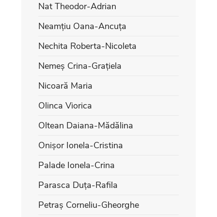
Nat Theodor-Adrian
Neamțiu Oana-Ancuța
Nechita Roberta-Nicoleta
Nemeș Crina-Grațiela
Nicoară Maria
Olinca Viorica
Oltean Daiana-Mădălina
Onișor Ionela-Cristina
Palade Ionela-Crina
Parasca Duța-Rafila
Petraș Corneliu-Gheorghe