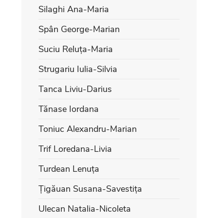
Silaghi Ana-Maria
Spân George-Marian
Suciu Reluța-Maria
Strugariu Iulia-Silvia
Tanca Liviu-Darius
Tănase Iordana
Toniuc Alexandru-Marian
Trif Loredana-Livia
Turdean Lenuța
Țigăuan Susana-Savestița
Ulecan Natalia-Nicoleta