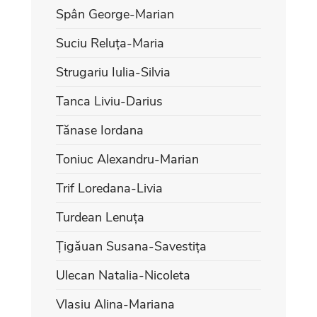
Spân George-Marian
Suciu Reluța-Maria
Strugariu Iulia-Silvia
Tanca Liviu-Darius
Tănase Iordana
Toniuc Alexandru-Marian
Trif Loredana-Livia
Turdean Lenuța
Țigăuan Susana-Savestița
Ulecan Natalia-Nicoleta
Vlasiu Alina-Mariana