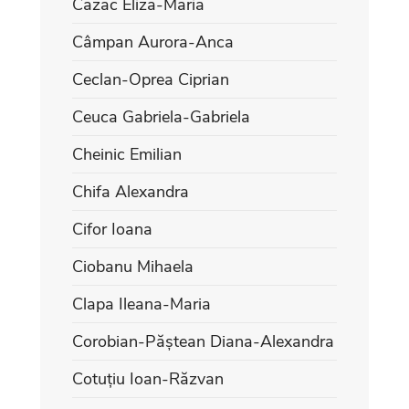
Cazac Eliza-Maria
Câmpan Aurora-Anca
Ceclan-Oprea Ciprian
Ceuca Gabriela-Gabriela
Cheinic Emilian
Chifa Alexandra
Cifor Ioana
Ciobanu Mihaela
Clapa Ileana-Maria
Corobian-Păștean Diana-Alexandra
Cotuțiu Ioan-Răzvan