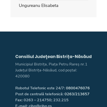
Ungureanu Elisabeta
Consiliul Judeţean Bistrița-Năsăud
Municipiul Bistrița, Piața Petru Rareș nr.1
Județul Bistrița-Năsăud, cod poștal:
420080
Robotul Telefonic este 24/7:
0800476076
Post de centrală telefonică:
0263/213657
Fax: 0263 – 214750; 232.215
E-mail: cjbn@cjbn.ro