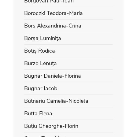
Borgovan Paul-Ioan
Boroczki Teodora-Maria
Borș Alexandrina-Crina
Borșa Luminița
Botiș Rodica
Burzo Lenuța
Bugnar Daniela-Florina
Bugnar Iacob
Butnariu Camelia-Nicoleta
Butta Elena
Buțiu Gheorghe-Florin