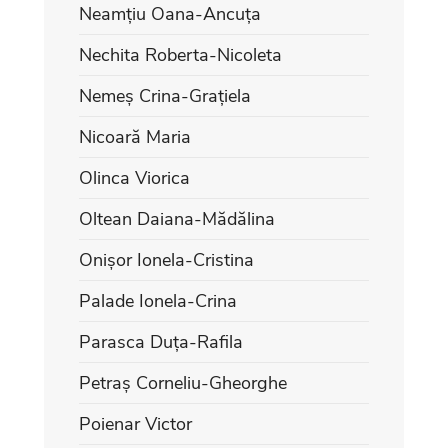
Neamțiu Oana-Ancuța
Nechita Roberta-Nicoleta
Nemeș Crina-Grațiela
Nicoară Maria
Olinca Viorica
Oltean Daiana-Mădălina
Onișor Ionela-Cristina
Palade Ionela-Crina
Parasca Duța-Rafila
Petraș Corneliu-Gheorghe
Poienar Victor