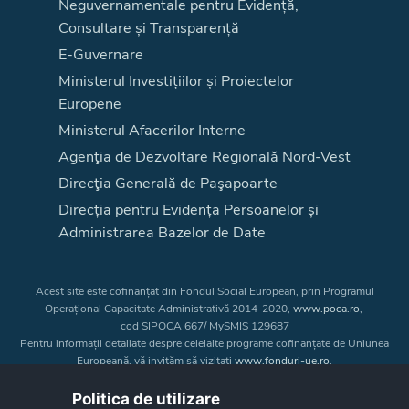
Neguvernamentale pentru Evidență,
Consultare și Transparență
E-Guvernare
Ministerul Investițiilor și Proiectelor
Europene
Ministerul Afacerilor Interne
Agenţia de Dezvoltare Regională Nord-Vest
Direcţia Generală de Paşapoarte
Direcția pentru Evidența Persoanelor și
Administrarea Bazelor de Date
Acest site este cofinanțat din Fondul Social European, prin Programul
Operațional Capacitate Administrativă 2014-2020,
www.poca.ro
,
cod SIPOCA 667/ MySMIS 129687
Pentru informații detaliate despre celelalte programe cofinanțate de Uniunea
Europeană, vă invităm să vizitați
www.fonduri-ue.ro
.
Conținutul acestui site web nu reprezintă în mod obligatoriu poziția oficială
a Uniunii Europene. Întreaga responsabilitate asupra
Politica de utilizare