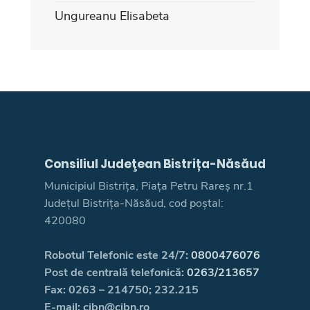
Ungureanu Elisabeta
Consiliul Judeţean Bistrița-Năsăud
Municipiul Bistrița, Piața Petru Rareș nr.1
Județul Bistrița-Năsăud, cod poștal:
420080
Robotul Telefonic este 24/7:
0800476076
Post de centrală telefonică:
0263/213657
Fax: 0263 – 214750; 232.215
E-mail: cjbn@cjbn.ro