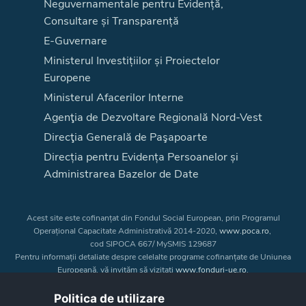
Neguvernamentale pentru Evidență,
Consultare și Transparență
E-Guvernare
Ministerul Investițiilor și Proiectelor
Europene
Ministerul Afacerilor Interne
Agenţia de Dezvoltare Regională Nord-Vest
Direcţia Generală de Paşapoarte
Direcția pentru Evidența Persoanelor și
Administrarea Bazelor de Date
Acest site este cofinanțat din Fondul Social European, prin Programul
Operațional Capacitate Administrativă 2014-2020,
www.poca.ro
,
cod SIPOCA 667/ MySMIS 129687
Pentru informații detaliate despre celelalte programe cofinanțate de Uniunea
Europeană, vă invităm să vizitați
www.fonduri-ue.ro
.
Conținutul acestui site web nu reprezintă în mod obligatoriu poziția oficială
a Uniunii Europene. Întreaga responsabilitate asupra
Politica de utilizare