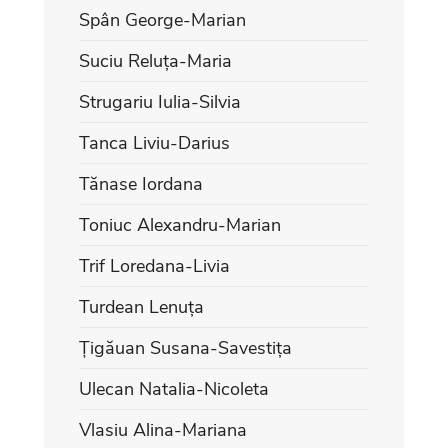
Spân George-Marian
Suciu Reluța-Maria
Strugariu Iulia-Silvia
Tanca Liviu-Darius
Tănase Iordana
Toniuc Alexandru-Marian
Trif Loredana-Livia
Turdean Lenuța
Țigăuan Susana-Savestița
Ulecan Natalia-Nicoleta
Vlasiu Alina-Mariana