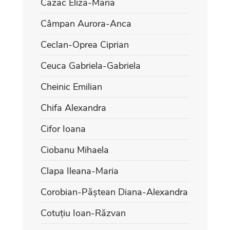
Cazac Eliza-Maria
Câmpan Aurora-Anca
Ceclan-Oprea Ciprian
Ceuca Gabriela-Gabriela
Cheinic Emilian
Chifa Alexandra
Cifor Ioana
Ciobanu Mihaela
Clapa Ileana-Maria
Corobian-Păștean Diana-Alexandra
Cotuțiu Ioan-Răzvan