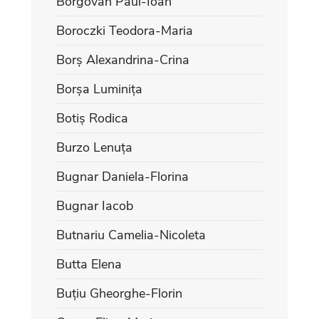
Borgovan Paul-Ioan
Boroczki Teodora-Maria
Borș Alexandrina-Crina
Borșa Luminița
Botiș Rodica
Burzo Lenuța
Bugnar Daniela-Florina
Bugnar Iacob
Butnariu Camelia-Nicoleta
Butta Elena
Buțiu Gheorghe-Florin