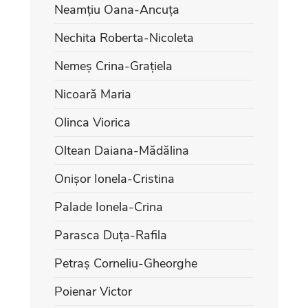
Neamțiu Oana-Ancuța
Nechita Roberta-Nicoleta
Nemeș Crina-Grațiela
Nicoară Maria
Olinca Viorica
Oltean Daiana-Mădălina
Onișor Ionela-Cristina
Palade Ionela-Crina
Parasca Duța-Rafila
Petraș Corneliu-Gheorghe
Poienar Victor