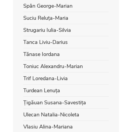
Spân George-Marian
Suciu Reluța-Maria
Strugariu Iulia-Silvia
Tanca Liviu-Darius
Tănase Iordana
Toniuc Alexandru-Marian
Trif Loredana-Livia
Turdean Lenuța
Țigăuan Susana-Savestița
Ulecan Natalia-Nicoleta
Vlasiu Alina-Mariana