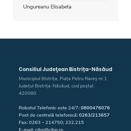
Ungureanu Elisabeta
Consiliul Judeţean Bistrița-Năsăud
Municipiul Bistrița, Piața Petru Rareș nr.1
Județul Bistrița-Năsăud, cod poștal:
420080
Robotul Telefonic este 24/7:
0800476076
Post de centrală telefonică:
0263/213657
Fax: 0263 – 214750; 232.215
E-mail: cjbn@cjbn.ro