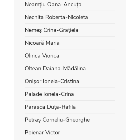
Neamțiu Oana-Ancuța
Nechita Roberta-Nicoleta
Nemeș Crina-Grațiela
Nicoară Maria
Olinca Viorica
Oltean Daiana-Mădălina
Onișor Ionela-Cristina
Palade Ionela-Crina
Parasca Duța-Rafila
Petraș Corneliu-Gheorghe
Poienar Victor