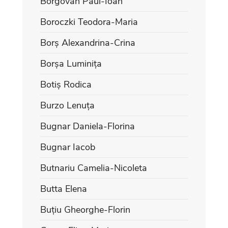
Borgovan Paul-Ioan
Boroczki Teodora-Maria
Borș Alexandrina-Crina
Borșa Luminița
Botiș Rodica
Burzo Lenuța
Bugnar Daniela-Florina
Bugnar Iacob
Butnariu Camelia-Nicoleta
Butta Elena
Buțiu Gheorghe-Florin