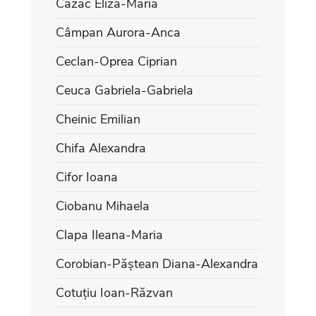
Cazac Eliza-Maria
Câmpan Aurora-Anca
Ceclan-Oprea Ciprian
Ceuca Gabriela-Gabriela
Cheinic Emilian
Chifa Alexandra
Cifor Ioana
Ciobanu Mihaela
Clapa Ileana-Maria
Corobian-Păștean Diana-Alexandra
Cotuțiu Ioan-Răzvan