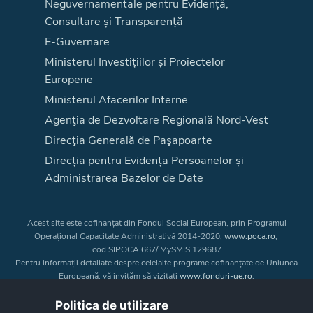
Neguvernamentale pentru Evidență,
Consultare și Transparență
E-Guvernare
Ministerul Investițiilor și Proiectelor
Europene
Ministerul Afacerilor Interne
Agenţia de Dezvoltare Regională Nord-Vest
Direcţia Generală de Paşapoarte
Direcția pentru Evidența Persoanelor și
Administrarea Bazelor de Date
Acest site este cofinanțat din Fondul Social European, prin Programul
Operațional Capacitate Administrativă 2014-2020,
www.poca.ro
,
cod SIPOCA 667/ MySMIS 129687
Pentru informații detaliate despre celelalte programe cofinanțate de Uniunea
Europeană, vă invităm să vizitați
www.fonduri-ue.ro
.
Conținutul acestui site web nu reprezintă în mod obligatoriu poziția oficială
a Uniunii Europene. Întreaga responsabilitate asupra
Politica de utilizare