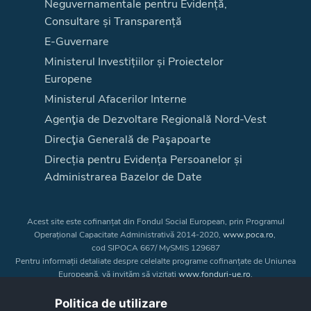
Neguvernamentale pentru Evidență,
Consultare și Transparență
E-Guvernare
Ministerul Investițiilor și Proiectelor
Europene
Ministerul Afacerilor Interne
Agenţia de Dezvoltare Regională Nord-Vest
Direcţia Generală de Paşapoarte
Direcția pentru Evidența Persoanelor și
Administrarea Bazelor de Date
Acest site este cofinanțat din Fondul Social European, prin Programul
Operațional Capacitate Administrativă 2014-2020,
www.poca.ro
,
cod SIPOCA 667/ MySMIS 129687
Pentru informații detaliate despre celelalte programe cofinanțate de Uniunea
Europeană, vă invităm să vizitați
www.fonduri-ue.ro
.
Conținutul acestui site web nu reprezintă în mod obligatoriu poziția oficială
a Uniunii Europene. Întreaga responsabilitate asupra
Politica de utilizare