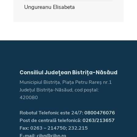
Ungureanu Elisabeta
Consiliul Judeţean Bistrița-Năsăud
Municipiul Bistrița, Piața Petru Rareș nr.1
Județul Bistrița-Năsăud, cod poștal:
420080
Robotul Telefonic este 24/7:
0800476076
Post de centrală telefonică:
0263/213657
Fax: 0263 – 214750; 232.215
E-mail: cjbn@cjbn.ro