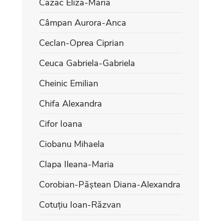
Cazac Eliza-Maria
Câmpan Aurora-Anca
Ceclan-Oprea Ciprian
Ceuca Gabriela-Gabriela
Cheinic Emilian
Chifa Alexandra
Cifor Ioana
Ciobanu Mihaela
Clapa Ileana-Maria
Corobian-Păștean Diana-Alexandra
Cotuțiu Ioan-Răzvan