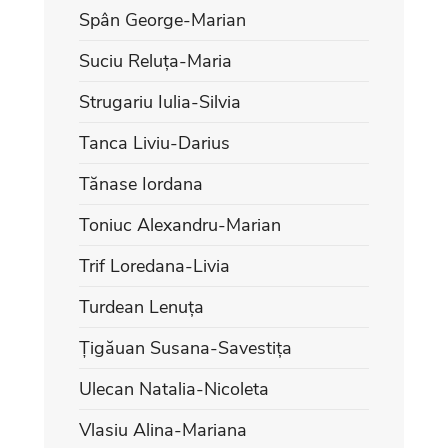
Spân George-Marian
Suciu Reluța-Maria
Strugariu Iulia-Silvia
Tanca Liviu-Darius
Tănase Iordana
Toniuc Alexandru-Marian
Trif Loredana-Livia
Turdean Lenuța
Țigăuan Susana-Savestița
Ulecan Natalia-Nicoleta
Vlasiu Alina-Mariana