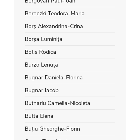
Borgovan Paul-Ioan
Boroczki Teodora-Maria
Borș Alexandrina-Crina
Borșa Luminița
Botiș Rodica
Burzo Lenuța
Bugnar Daniela-Florina
Bugnar Iacob
Butnariu Camelia-Nicoleta
Butta Elena
Buțiu Gheorghe-Florin