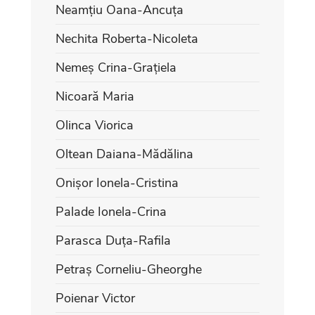
Neamțiu Oana-Ancuța
Nechita Roberta-Nicoleta
Nemeș Crina-Grațiela
Nicoară Maria
Olinca Viorica
Oltean Daiana-Mădălina
Onișor Ionela-Cristina
Palade Ionela-Crina
Parasca Duța-Rafila
Petraș Corneliu-Gheorghe
Poienar Victor