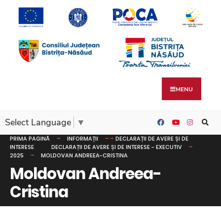
MENU
Select Language
▼
PRIMA PAGINĂ
INFORMAȚII
DECLARAȚII DE AVERE ȘI DE
INTERESE
DECLARAȚII DE AVERE ȘI DE INTERESE - EXECUTIV
2025
MOLDOVAN ANDREEA-CRISTINA
Moldovan Andreea-
Cristina