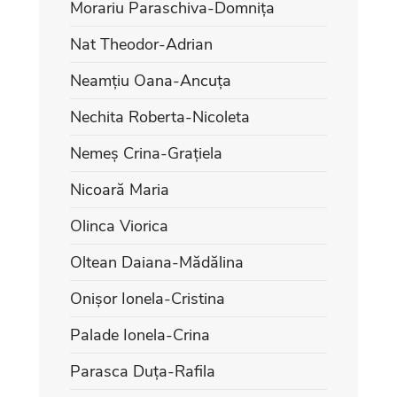
Morariu Paraschiva-Domnița
Nat Theodor-Adrian
Neamțiu Oana-Ancuța
Nechita Roberta-Nicoleta
Nemeș Crina-Grațiela
Nicoară Maria
Olinca Viorica
Oltean Daiana-Mădălina
Onișor Ionela-Cristina
Palade Ionela-Crina
Parasca Duța-Rafila