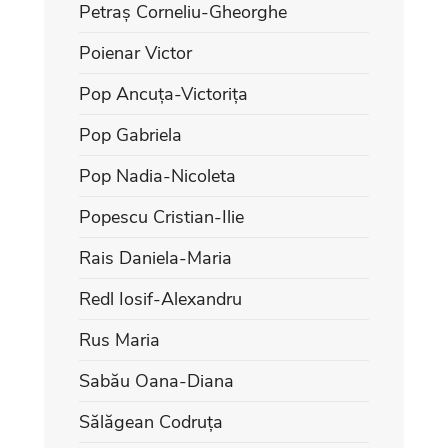
Petraș Corneliu-Gheorghe
Poienar Victor
Pop Ancuța-Victorița
Pop Gabriela
Pop Nadia-Nicoleta
Popescu Cristian-Ilie
Rais Daniela-Maria
Redl Iosif-Alexandru
Rus Maria
Sabău Oana-Diana
Sălăgean Codruța