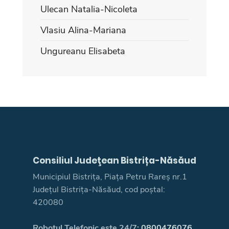
Ulecan Natalia-Nicoleta
Vlasiu Alina-Mariana
Ungureanu Elisabeta
Consiliul Judeţean Bistrița-Năsăud
Municipiul Bistrița, Piața Petru Rareș nr.1
Județul Bistrița-Năsăud, cod poștal:
420080
Robotul Telefonic este 24/7:
0800476076