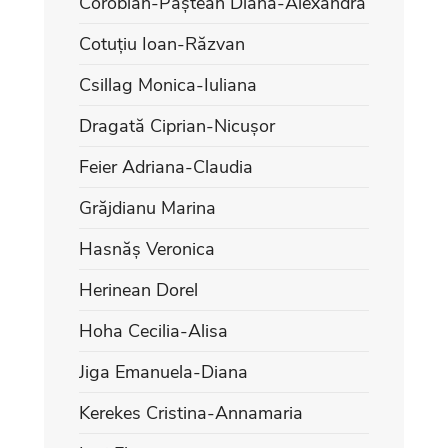
Corobian-Păștean Diana-Alexandra
Cotuțiu Ioan-Răzvan
Csillag Monica-Iuliana
Dragată Ciprian-Nicușor
Feier Adriana-Claudia
Grăjdianu Marina
Hasnăș Veronica
Herinean Dorel
Hoha Cecilia-Alisa
Jiga Emanuela-Diana
Kerekes Cristina-Annamaria