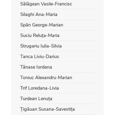
Sălăgean Vasile-Francisc
Silaghi Ana-Maria
Spân George-Marian
Suciu Reluța-Maria
Strugariu Iulia-Silvia
Tanca Liviu-Darius
Tănase Iordana
Toniuc Alexandru-Marian
Trif Loredana-Livia
Turdean Lenuța
Țigăuan Susana-Savestița