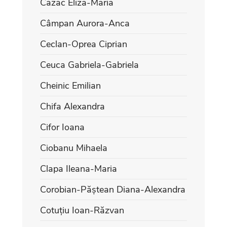
Cazac Eliza-Maria
Câmpan Aurora-Anca
Ceclan-Oprea Ciprian
Ceuca Gabriela-Gabriela
Cheinic Emilian
Chifa Alexandra
Cifor Ioana
Ciobanu Mihaela
Clapa Ileana-Maria
Corobian-Păștean Diana-Alexandra
Cotuțiu Ioan-Răzvan