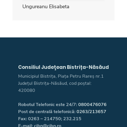
Ungureanu Elisabeta
Consiliul Judeţean Bistrița-Năsăud
Municipiul Bistrița, Piața Petru Rareș nr.1
Județul Bistrița-Năsăud, cod poștal:
420080
Robotul Telefonic este 24/7:
0800476076
Post de centrală telefonică:
0263/213657
Fax: 0263 – 214750; 232.215
E-mail: cjbn@cjbn.ro