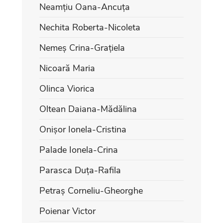
Neamțiu Oana-Ancuța
Nechita Roberta-Nicoleta
Nemeș Crina-Grațiela
Nicoară Maria
Olinca Viorica
Oltean Daiana-Mădălina
Onișor Ionela-Cristina
Palade Ionela-Crina
Parasca Duța-Rafila
Petraș Corneliu-Gheorghe
Poienar Victor