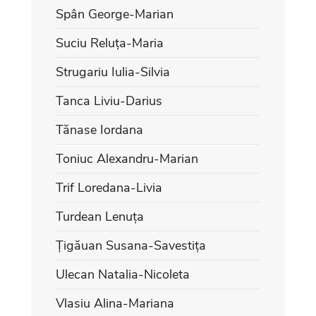
Spân George-Marian
Suciu Reluța-Maria
Strugariu Iulia-Silvia
Tanca Liviu-Darius
Tănase Iordana
Toniuc Alexandru-Marian
Trif Loredana-Livia
Turdean Lenuța
Țigăuan Susana-Savestița
Ulecan Natalia-Nicoleta
Vlasiu Alina-Mariana