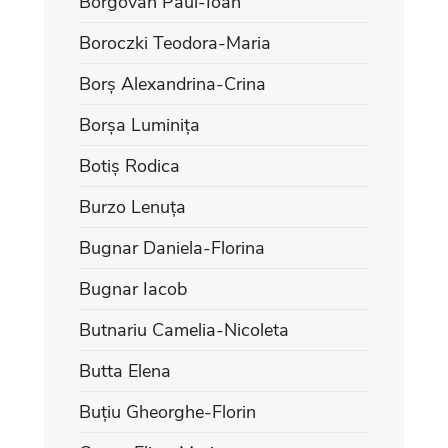
Borgovan Paul-Ioan
Boroczki Teodora-Maria
Borș Alexandrina-Crina
Borșa Luminița
Botiș Rodica
Burzo Lenuța
Bugnar Daniela-Florina
Bugnar Iacob
Butnariu Camelia-Nicoleta
Butta Elena
Buțiu Gheorghe-Florin