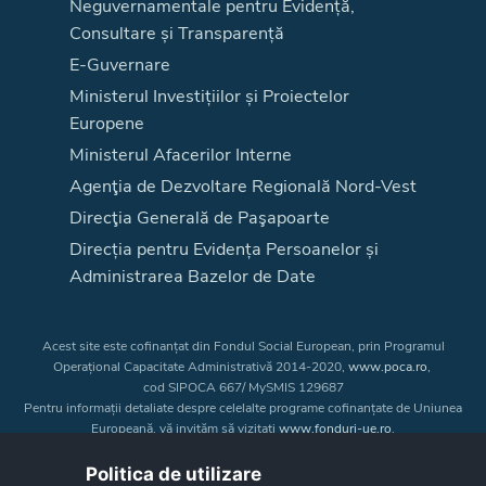
Neguvernamentale pentru Evidență,
Consultare și Transparență
E-Guvernare
Ministerul Investițiilor și Proiectelor
Europene
Ministerul Afacerilor Interne
Agenţia de Dezvoltare Regională Nord-Vest
Direcţia Generală de Paşapoarte
Direcția pentru Evidența Persoanelor și
Administrarea Bazelor de Date
Acest site este cofinanțat din Fondul Social European, prin Programul
Operațional Capacitate Administrativă 2014-2020,
www.poca.ro
,
cod SIPOCA 667/ MySMIS 129687
Pentru informații detaliate despre celelalte programe cofinanțate de Uniunea
Europeană, vă invităm să vizitați
www.fonduri-ue.ro
.
Conținutul acestui site web nu reprezintă în mod obligatoriu poziția oficială
a Uniunii Europene. Întreaga responsabilitate asupra
Politica de utilizare