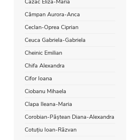
Cazac Eliza-Maria
Câmpan Aurora-Anca
Ceclan-Oprea Ciprian
Ceuca Gabriela-Gabriela
Cheinic Emilian
Chifa Alexandra
Cifor Ioana
Ciobanu Mihaela
Clapa Ileana-Maria
Corobian-Păștean Diana-Alexandra
Cotuțiu Ioan-Răzvan