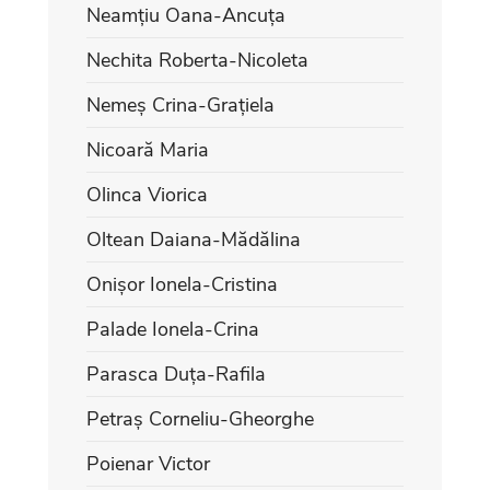
Neamțiu Oana-Ancuța
Nechita Roberta-Nicoleta
Nemeș Crina-Grațiela
Nicoară Maria
Olinca Viorica
Oltean Daiana-Mădălina
Onișor Ionela-Cristina
Palade Ionela-Crina
Parasca Duța-Rafila
Petraș Corneliu-Gheorghe
Poienar Victor