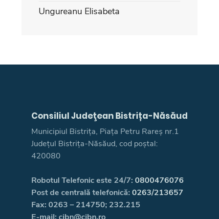
Ungureanu Elisabeta
Consiliul Judeţean Bistrița-Năsăud
Municipiul Bistrița, Piața Petru Rareș nr.1
Județul Bistrița-Năsăud, cod poștal:
420080
Robotul Telefonic este 24/7:
0800476076
Post de centrală telefonică:
0263/213657
Fax: 0263 – 214750; 232.215
E-mail: cjbn@cjbn.ro