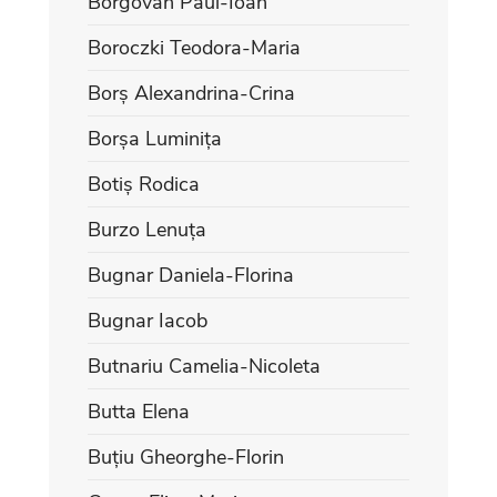
Borgovan Paul-Ioan
Boroczki Teodora-Maria
Borș Alexandrina-Crina
Borșa Luminița
Botiș Rodica
Burzo Lenuța
Bugnar Daniela-Florina
Bugnar Iacob
Butnariu Camelia-Nicoleta
Butta Elena
Buțiu Gheorghe-Florin