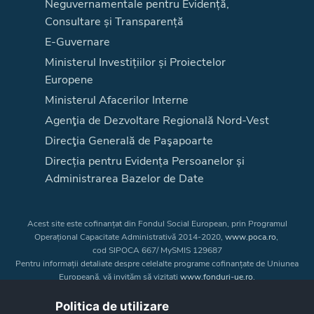
Neguvernamentale pentru Evidență,
Consultare și Transparență
E-Guvernare
Ministerul Investițiilor și Proiectelor
Europene
Ministerul Afacerilor Interne
Agenţia de Dezvoltare Regională Nord-Vest
Direcţia Generală de Paşapoarte
Direcția pentru Evidența Persoanelor și
Administrarea Bazelor de Date
Acest site este cofinanțat din Fondul Social European, prin Programul
Operațional Capacitate Administrativă 2014-2020,
www.poca.ro
,
cod SIPOCA 667/ MySMIS 129687
Pentru informații detaliate despre celelalte programe cofinanțate de Uniunea
Europeană, vă invităm să vizitați
www.fonduri-ue.ro
.
Conținutul acestui site web nu reprezintă în mod obligatoriu poziția oficială
a Uniunii Europene. Întreaga responsabilitate asupra
Politica de utilizare