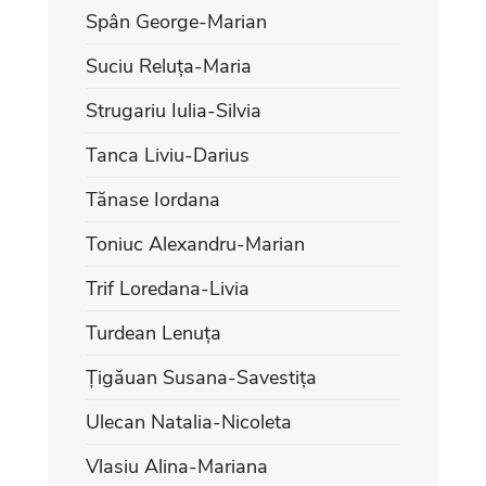
Spân George-Marian
Suciu Reluța-Maria
Strugariu Iulia-Silvia
Tanca Liviu-Darius
Tănase Iordana
Toniuc Alexandru-Marian
Trif Loredana-Livia
Turdean Lenuța
Țigăuan Susana-Savestița
Ulecan Natalia-Nicoleta
Vlasiu Alina-Mariana