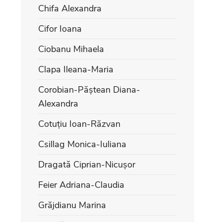
Chifa Alexandra
Cifor Ioana
Ciobanu Mihaela
Clapa Ileana-Maria
Corobian-Păștean Diana-
Alexandra
Cotuțiu Ioan-Răzvan
Csillag Monica-Iuliana
Dragată Ciprian-Nicușor
Feier Adriana-Claudia
Grăjdianu Marina