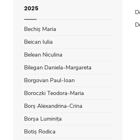
2025
D
D
Bechiș Maria
Beican Iulia
Belean Niculina
Bilegan Daniela-Margareta
Borgovan Paul-Ioan
Boroczki Teodora-Maria
Borș Alexandrina-Crina
Borșa Luminița
Botiș Rodica