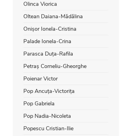
Olinca Viorica
Oltean Daiana-Mădălina
Onișor Ionela-Cristina
Palade Ionela-Crina
Parasca Duța-Rafila
Petraș Corneliu-Gheorghe
Poienar Victor
Pop Ancuța-Victorița
Pop Gabriela
Pop Nadia-Nicoleta
Popescu Cristian-Ilie