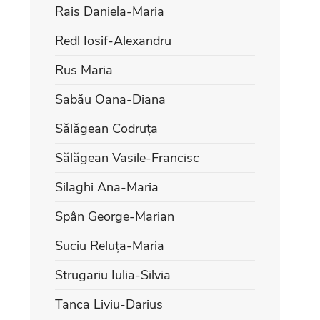
Rais Daniela-Maria
Redl Iosif-Alexandru
Rus Maria
Sabău Oana-Diana
Sălăgean Codruța
Sălăgean Vasile-Francisc
Silaghi Ana-Maria
Spân George-Marian
Suciu Reluța-Maria
Strugariu Iulia-Silvia
Tanca Liviu-Darius