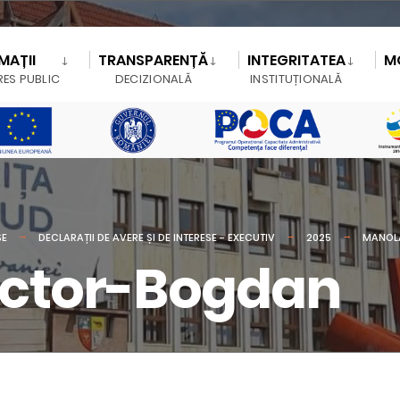
MAȚII
TRANSPARENȚĂ
INTEGRITATEA
M
RES PUBLIC
DECIZIONALĂ
INSTITUȚIONALĂ
SE
DECLARAȚII DE AVERE ȘI DE INTERESE - EXECUTIV
2025
MANOL
ictor-Bogdan