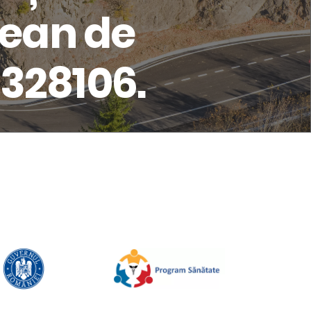
țean de
 328106.