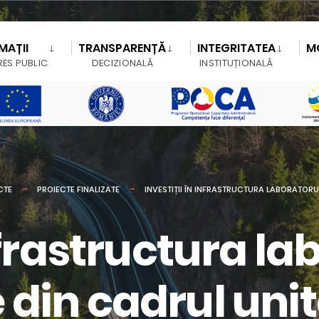
MAȚII
TRANSPARENȚĂ
INTEGRITATEA
M
RES PUBLIC
DECIZIONALĂ
INSTITUȚIONALĂ
CTE
PROIECTE FINALIZATE
INVESTIȚII ÎN INFRASTRUCTURA LABORATORU
infrastructura l
din cadrul unit