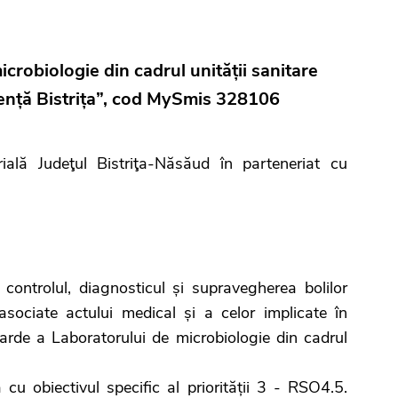
microbiologie din cadrul unității sanitare
gență Bistrița”, cod MySmis 328106
ială Judeţul Bistriţa-Năsăud în parteneriat cu
 controlul, diagnosticul și supravegherea bolilor
 asociate actului medical și a celor implicate în
arde a Laboratorului de microbiologie din cadrul
 cu obiectivul specific al priorității 3 - RSO4.5.