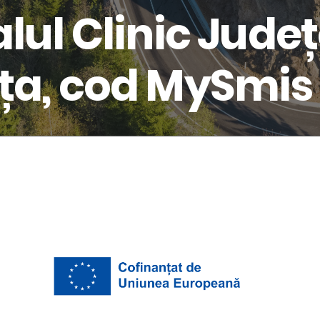
alul Clinic Jude
ița, cod MySmis