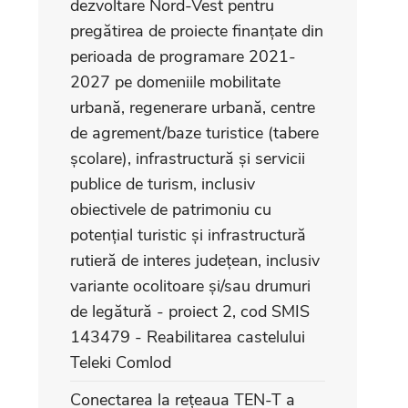
dezvoltare Nord-Vest pentru
pregătirea de proiecte finanțate din
perioada de programare 2021-
2027 pe domeniile mobilitate
urbană, regenerare urbană, centre
de agrement/baze turistice (tabere
școlare), infrastructură și servicii
publice de turism, inclusiv
obiectivele de patrimoniu cu
potențial turistic și infrastructură
rutieră de interes județean, inclusiv
variante ocolitoare și/sau drumuri
de legătură - proiect 2, cod SMIS
143479 - Reabilitarea castelului
Teleki Comlod
Conectarea la rețeaua TEN-T a