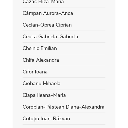
Cazac Eliza-Maria
Câmpan Aurora-Anca
Ceclan-Oprea Ciprian
Ceuca Gabriela-Gabriela
Cheinic Emilian
Chifa Alexandra
Cifor Ioana
Ciobanu Mihaela
Clapa Ileana-Maria
Corobian-Păștean Diana-Alexandra
Cotuțiu Ioan-Răzvan