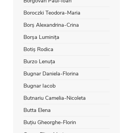
Borgovan Paul-Ioan
Boroczki Teodora-Maria
Borș Alexandrina-Crina
Borșa Luminița
Botiș Rodica
Burzo Lenuța
Bugnar Daniela-Florina
Bugnar Iacob
Butnariu Camelia-Nicoleta
Butta Elena
Buțiu Gheorghe-Florin