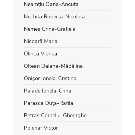
Neamțiu Oana-Ancuța
Nechita Roberta-Nicoleta
Nemeș Crina-Grațiela
Nicoară Maria
Olinca Viorica
Oltean Daiana-Mădălina
Onișor Ionela-Cristina
Palade Ionela-Crina
Parasca Duța-Rafila
Petraș Corneliu-Gheorghe
Poienar Victor