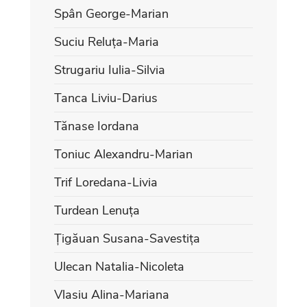
Spân George-Marian
Suciu Reluța-Maria
Strugariu Iulia-Silvia
Tanca Liviu-Darius
Tănase Iordana
Toniuc Alexandru-Marian
Trif Loredana-Livia
Turdean Lenuța
Țigăuan Susana-Savestița
Ulecan Natalia-Nicoleta
Vlasiu Alina-Mariana