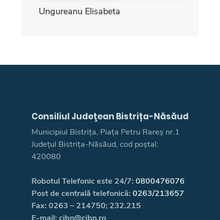
Ungureanu Elisabeta
Consiliul Judeţean Bistrița-Năsăud
Municipiul Bistrița, Piața Petru Rareș nr.1
Județul Bistrița-Năsăud, cod poștal:
420080
Robotul Telefonic este 24/7:
0800476076
Post de centrală telefonică:
0263/213657
Fax: 0263 – 214750; 232.215
E-mail: cjbn@cjbn.ro