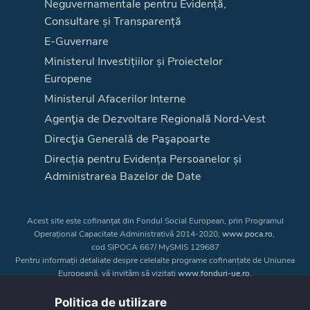
Neguvernamentale pentru Evidență,
Consultare și Transparență
E-Guvernare
Ministerul Investițiilor și Proiectelor
Europene
Ministerul Afacerilor Interne
Agenţia de Dezvoltare Regională Nord-Vest
Direcţia Generală de Paşapoarte
Direcția pentru Evidența Persoanelor și
Administrarea Bazelor de Date
Acest site este cofinanțat din Fondul Social European, prin Programul
Operațional Capacitate Administrativă 2014-2020,
www.poca.ro
,
cod SIPOCA 667/ MySMIS 129687
Pentru informații detaliate despre celelalte programe cofinanțate de Uniunea
Europeană, vă invităm să vizitați
www.fonduri-ue.ro
.
Conținutul acestui site web nu reprezintă în mod obligatoriu poziția oficială
a Uniunii Europene. Întreaga responsabilitate asupra
Politica de utilizare