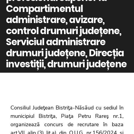
Compartimentul
administrare, avizare,
control drumuri județene,
Serviciul administrare
drumuri județene, Direcția
investiții, drumuri județene
Consiliul Judeţean Bistriţa-Năsăud cu sediul în
municipiul Bistriţa, Piaţa Petru Rareş nr.1,
organizează concurs de recrutare în baza
art.VII alin.(3) lit.a) din O.U.G. nr.156/2024 și