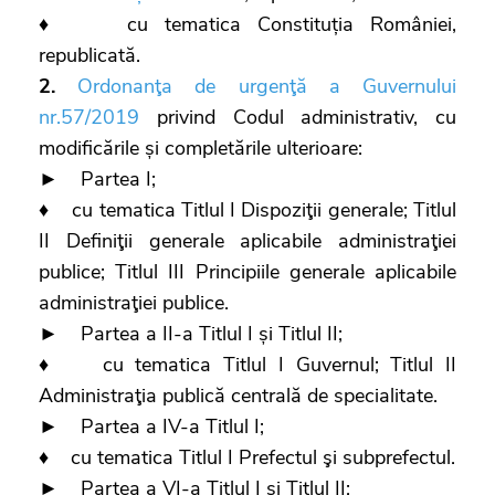
♦ cu tematica Constituția României,
republicată.
2.
Ordonanţa de urgenţă a Guvernului
nr.57/2019
privind Codul administrativ, cu
modificările și completările ulterioare:
► Partea I;
♦ cu tematica Titlul I Dispoziţii generale; Titlul
II Definiţii generale aplicabile administraţiei
publice; Titlul III Principiile generale aplicabile
administraţiei publice.
► Partea a II-a Titlul I și Titlul II;
♦ cu tematica Titlul I Guvernul; Titlul II
Administraţia publică centrală de specialitate.
► Partea a IV-a Titlul I;
♦ cu tematica Titlul I Prefectul şi subprefectul.
► Partea a VI-a Titlul I și Titlul II;