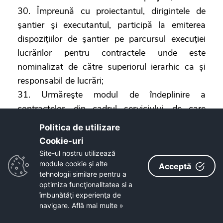
30. Împreună cu proiectantul, dirigintele de
şantier şi executantul, participă la emiterea
dispoziţiilor de şantier pe parcursul execuţiei
lucrărilor pentru contractele unde este
nominalizat de către superiorul ierarhic ca și
responsabil de lucrări;
31. Urmăreşte modul de îndeplinire a
contractelor, din cadrul serviciului, de care
răspunde în calitate de responsabil de
Politica de utilizare
contract/lucrări și întocmește documente
Cookie-uri‎
justificative în vederea încheierii actelor
Site-ul nostru utilizează
adiţionale la contractele în derulare, dacă este
module cookie și alte
Acceptă
tehnologii similare pentru a
cazul pentru lucrările unde este nominalizat de
optimiza funcţionalitatea si a
către superiorul ierarhic ca și responsabil de
îmbunătăţi experienţa de
lucrări;
navigare.
Află mai multe »
32. Participă la toate fazele determinante ale