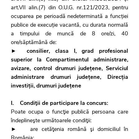
art.VII alin.(7) din O.U.G. nr.121/2023, pentru
ocuparea pe perioadă nedeterminată a funcției
publice de execuție vacantă, cu durata normală
a timpului de muncă de 8 ore/zi, 40
ore/săptămână de:
►
consilier, clasa I, grad profesional
superior la Compartimentul administrare,
avizare, control drumuri județene, Serviciul
administrare drumuri județene, Direcția
investiții, drumuri județene
I. Condiţii de participare la concurs:
Poate ocupa o funcţie publică persoana care
îndeplineşte următoarele condiţii:
► are cetăţenia română şi domiciliul în
România;