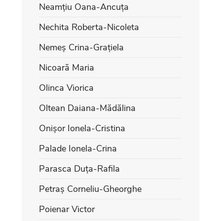
Neamțiu Oana-Ancuța
Nechita Roberta-Nicoleta
Nemeș Crina-Grațiela
Nicoară Maria
Olinca Viorica
Oltean Daiana-Mădălina
Onișor Ionela-Cristina
Palade Ionela-Crina
Parasca Duța-Rafila
Petraș Corneliu-Gheorghe
Poienar Victor