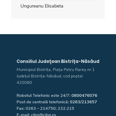
Ungureanu Elisabeta
Consiliul Judeţean Bistrița-Năsăud
Municipiul Bistrița, Piața Petru Rareș nr.1
Județul Bistrița-Năsăud, cod poștal:
420080
Robotul Telefonic este 24/7:
0800476076
Post de centrală telefonică:
0263/213657
Fax: 0263 – 214750; 232.215
E-mail: cjbn@cjbn.ro