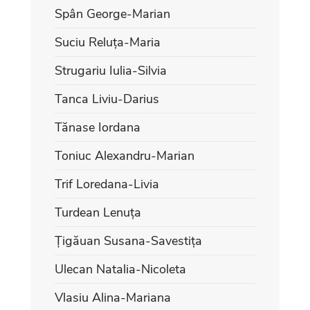
Spân George-Marian
Suciu Reluța-Maria
Strugariu Iulia-Silvia
Tanca Liviu-Darius
Tănase Iordana
Toniuc Alexandru-Marian
Trif Loredana-Livia
Turdean Lenuța
Țigăuan Susana-Savestița
Ulecan Natalia-Nicoleta
Vlasiu Alina-Mariana