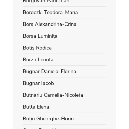
Borgovan Paul-Ioan
Boroczki Teodora-Maria
Borș Alexandrina-Crina
Borșa Luminița
Botiș Rodica
Burzo Lenuța
Bugnar Daniela-Florina
Bugnar Iacob
Butnariu Camelia-Nicoleta
Butta Elena
Buțiu Gheorghe-Florin