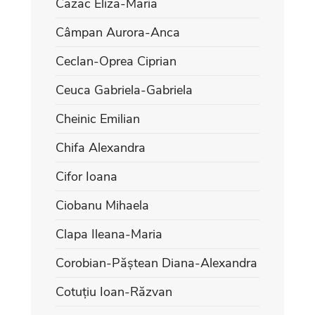
Cazac Eliza-Maria
Câmpan Aurora-Anca
Ceclan-Oprea Ciprian
Ceuca Gabriela-Gabriela
Cheinic Emilian
Chifa Alexandra
Cifor Ioana
Ciobanu Mihaela
Clapa Ileana-Maria
Corobian-Păștean Diana-Alexandra
Cotuțiu Ioan-Răzvan