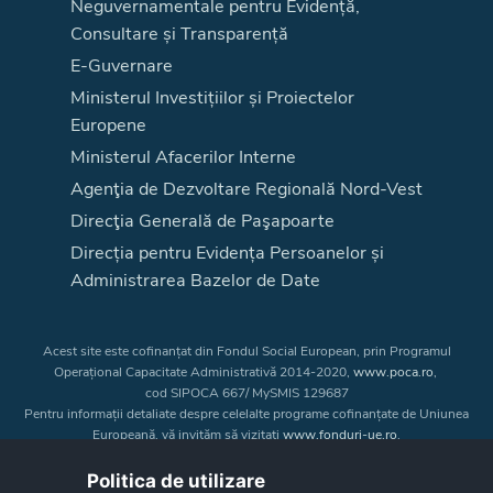
Neguvernamentale pentru Evidență,
Consultare și Transparență
E-Guvernare
Ministerul Investițiilor și Proiectelor
Europene
Ministerul Afacerilor Interne
Agenţia de Dezvoltare Regională Nord-Vest
Direcţia Generală de Paşapoarte
Direcția pentru Evidența Persoanelor și
Administrarea Bazelor de Date
Acest site este cofinanțat din Fondul Social European, prin Programul
Operațional Capacitate Administrativă 2014-2020,
www.poca.ro
,
cod SIPOCA 667/ MySMIS 129687
Pentru informații detaliate despre celelalte programe cofinanțate de Uniunea
Europeană, vă invităm să vizitați
www.fonduri-ue.ro
.
Conținutul acestui site web nu reprezintă în mod obligatoriu poziția oficială
a Uniunii Europene. Întreaga responsabilitate asupra
Politica de utilizare