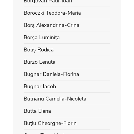
Borgovan Paul-Ioan
Boroczki Teodora-Maria
Borș Alexandrina-Crina
Borșa Luminița
Botiș Rodica
Burzo Lenuța
Bugnar Daniela-Florina
Bugnar Iacob
Butnariu Camelia-Nicoleta
Butta Elena
Buțiu Gheorghe-Florin