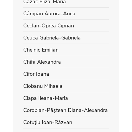
Cazac Eliza-Maria
Câmpan Aurora-Anca
Ceclan-Oprea Ciprian
Ceuca Gabriela-Gabriela
Cheinic Emilian
Chifa Alexandra
Cifor Ioana
Ciobanu Mihaela
Clapa Ileana-Maria
Corobian-Păștean Diana-Alexandra
Cotuțiu Ioan-Răzvan