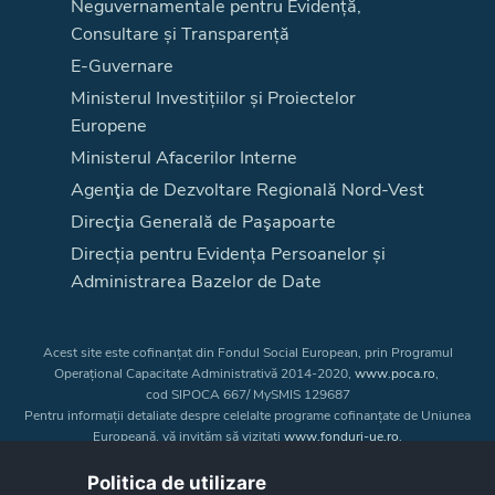
Neguvernamentale pentru Evidență,
Consultare și Transparență
E-Guvernare
Ministerul Investițiilor și Proiectelor
Europene
Ministerul Afacerilor Interne
Agenţia de Dezvoltare Regională Nord-Vest
Direcţia Generală de Paşapoarte
Direcția pentru Evidența Persoanelor și
Administrarea Bazelor de Date
Acest site este cofinanțat din Fondul Social European, prin Programul
Operațional Capacitate Administrativă 2014-2020,
www.poca.ro
,
cod SIPOCA 667/ MySMIS 129687
Pentru informații detaliate despre celelalte programe cofinanțate de Uniunea
Europeană, vă invităm să vizitați
www.fonduri-ue.ro
.
Conținutul acestui site web nu reprezintă în mod obligatoriu poziția oficială
a Uniunii Europene. Întreaga responsabilitate asupra
Politica de utilizare