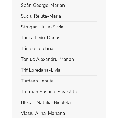
Spân George-Marian
Suciu Reluța-Maria
Strugariu Iulia-Silvia
Tanca Liviu-Darius
Tănase Iordana
Toniuc Alexandru-Marian
Trif Loredana-Livia
Turdean Lenuța
Țigăuan Susana-Savestița
Ulecan Natalia-Nicoleta
Vlasiu Alina-Mariana