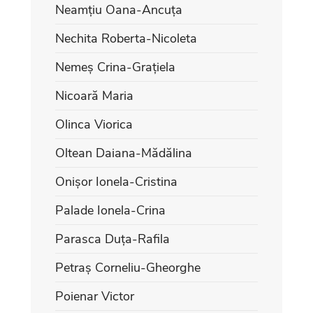
Neamțiu Oana-Ancuța
Nechita Roberta-Nicoleta
Nemeș Crina-Grațiela
Nicoară Maria
Olinca Viorica
Oltean Daiana-Mădălina
Onișor Ionela-Cristina
Palade Ionela-Crina
Parasca Duța-Rafila
Petraș Corneliu-Gheorghe
Poienar Victor