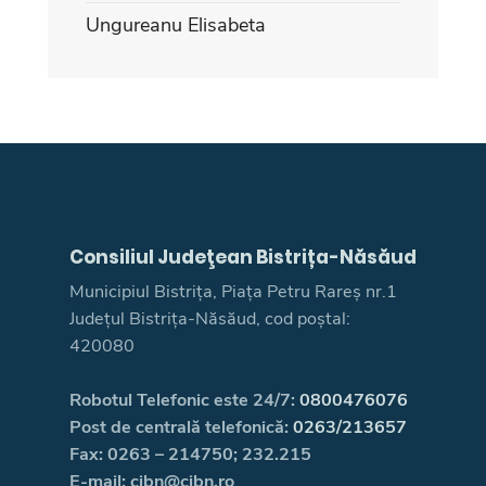
Ungureanu Elisabeta
Consiliul Judeţean Bistrița-Năsăud
Municipiul Bistrița, Piața Petru Rareș nr.1
Județul Bistrița-Năsăud, cod poștal:
420080
Robotul Telefonic este 24/7:
0800476076
Post de centrală telefonică:
0263/213657
Fax: 0263 – 214750; 232.215
E-mail: cjbn@cjbn.ro