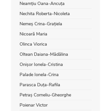
Neamțiu Oana-Ancuța
Nechita Roberta-Nicoleta
Nemeș Crina-Grațiela
Nicoară Maria
Olinca Viorica
Oltean Daiana-Mădălina
Onișor Ionela-Cristina
Palade Ionela-Crina
Parasca Duța-Rafila
Petraș Corneliu-Gheorghe
Poienar Victor