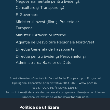
Neguvernamentale pentru Evidență,
Consultare și Transparență
E-Guvernare
Ministerul Investițiilor și Proiectelor
Europene
Ministerul Afacerilor Interne
Agenţia de Dezvoltare Regională Nord-Vest
Direcţia Generală de Paşapoarte
Direcția pentru Evidența Persoanelor și
Administrarea Bazelor de Date
Acest site este cofinanțat din Fondul Social European, prin Programul
Operațional Capacitate Administrativă 2014-2020,
www.poca.ro
,
cod SIPOCA 667/ MySMIS 129687
Pentru informații detaliate despre celelalte programe cofinanțate de Uniunea
Europeană, vă invităm să vizitați
www.fonduri-ue.ro
.
Conținutul acestui site web nu reprezintă în mod obligatoriu poziția oficială
a Uniunii Europene. Întreaga responsabilitate asupra
Politica de utilizare