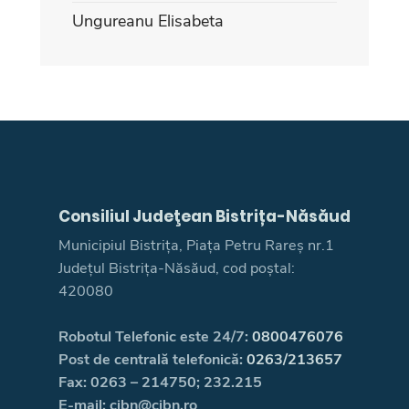
Ungureanu Elisabeta
Consiliul Judeţean Bistrița-Năsăud
Municipiul Bistrița, Piața Petru Rareș nr.1
Județul Bistrița-Năsăud, cod poștal:
420080
Robotul Telefonic este 24/7:
0800476076
Post de centrală telefonică:
0263/213657
Fax: 0263 – 214750; 232.215
E-mail: cjbn@cjbn.ro