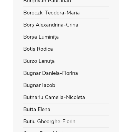
Borgovan Paul-Ioan
Boroczki Teodora-Maria
Borș Alexandrina-Crina
Borșa Luminița
Botiș Rodica
Burzo Lenuța
Bugnar Daniela-Florina
Bugnar Iacob
Butnariu Camelia-Nicoleta
Butta Elena
Buțiu Gheorghe-Florin