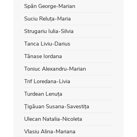
Spân George-Marian
Suciu Reluța-Maria
Strugariu Iulia-Silvia
Tanca Liviu-Darius
Tănase Iordana
Toniuc Alexandru-Marian
Trif Loredana-Livia
Turdean Lenuța
Țigăuan Susana-Savestița
Ulecan Natalia-Nicoleta
Vlasiu Alina-Mariana