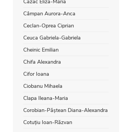
Cazac Eliza-Maria
Câmpan Aurora-Anca
Ceclan-Oprea Ciprian
Ceuca Gabriela-Gabriela
Cheinic Emilian
Chifa Alexandra
Cifor Ioana
Ciobanu Mihaela
Clapa Ileana-Maria
Corobian-Păștean Diana-Alexandra
Cotuțiu Ioan-Răzvan