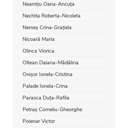
Neamțiu Oana-Ancuța
Nechita Roberta-Nicoleta
Nemeș Crina-Grațiela
Nicoară Maria
Olinca Viorica
Oltean Daiana-Mădălina
Onișor Ionela-Cristina
Palade Ionela-Crina
Parasca Duța-Rafila
Petraș Corneliu-Gheorghe
Poienar Victor