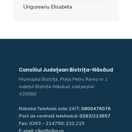
Ungureanu Elisabeta
Consiliul Judeţean Bistrița-Năsăud
Municipiul Bistrița, Piața Petru Rareș nr.1
Județul Bistrița-Năsăud, cod poștal:
420080
Robotul Telefonic este 24/7:
0800476076
Post de centrală telefonică:
0263/213657
Fax: 0263 – 214750; 232.215
E-mail: cjbn@cjbn.ro