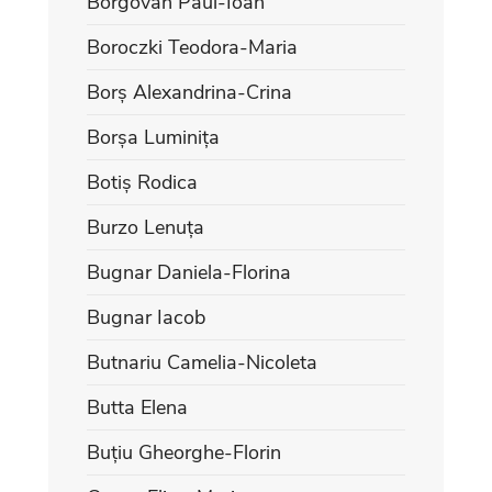
Borgovan Paul-Ioan
Boroczki Teodora-Maria
Borș Alexandrina-Crina
Borșa Luminița
Botiș Rodica
Burzo Lenuța
Bugnar Daniela-Florina
Bugnar Iacob
Butnariu Camelia-Nicoleta
Butta Elena
Buțiu Gheorghe-Florin