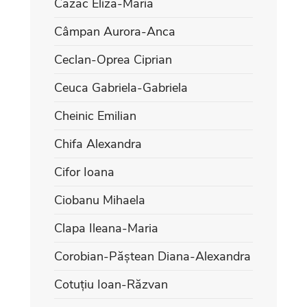
Cazac Eliza-Maria
Câmpan Aurora-Anca
Ceclan-Oprea Ciprian
Ceuca Gabriela-Gabriela
Cheinic Emilian
Chifa Alexandra
Cifor Ioana
Ciobanu Mihaela
Clapa Ileana-Maria
Corobian-Păștean Diana-Alexandra
Cotuțiu Ioan-Răzvan