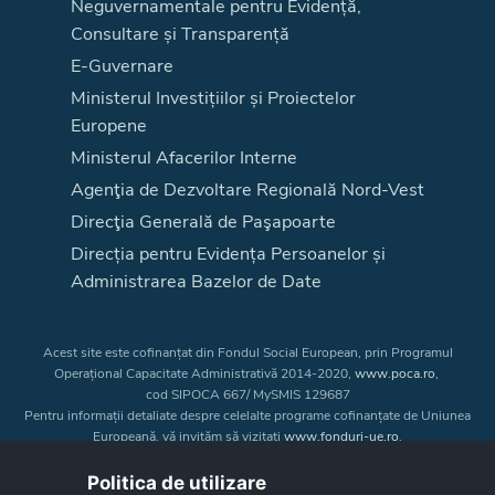
Neguvernamentale pentru Evidență,
Consultare și Transparență
E-Guvernare
Ministerul Investițiilor și Proiectelor
Europene
Ministerul Afacerilor Interne
Agenţia de Dezvoltare Regională Nord-Vest
Direcţia Generală de Paşapoarte
Direcția pentru Evidența Persoanelor și
Administrarea Bazelor de Date
Acest site este cofinanțat din Fondul Social European, prin Programul
Operațional Capacitate Administrativă 2014-2020,
www.poca.ro
,
cod SIPOCA 667/ MySMIS 129687
Pentru informații detaliate despre celelalte programe cofinanțate de Uniunea
Europeană, vă invităm să vizitați
www.fonduri-ue.ro
.
Conținutul acestui site web nu reprezintă în mod obligatoriu poziția oficială
a Uniunii Europene. Întreaga responsabilitate asupra
Politica de utilizare