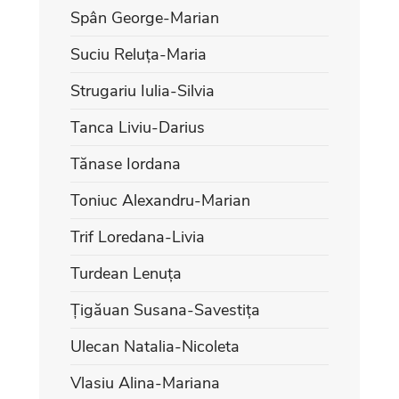
Spân George-Marian
Suciu Reluța-Maria
Strugariu Iulia-Silvia
Tanca Liviu-Darius
Tănase Iordana
Toniuc Alexandru-Marian
Trif Loredana-Livia
Turdean Lenuța
Țigăuan Susana-Savestița
Ulecan Natalia-Nicoleta
Vlasiu Alina-Mariana