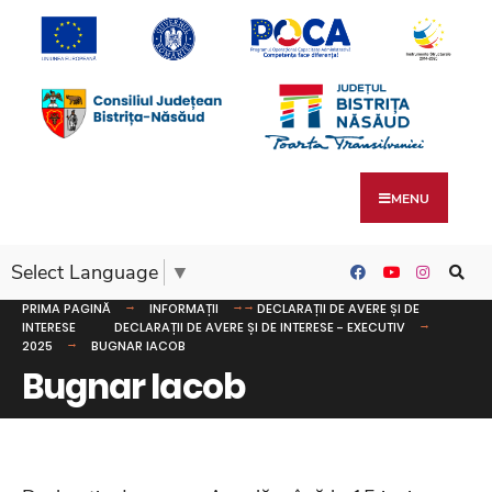
MENU
Select Language
▼
PRIMA PAGINĂ
INFORMAȚII
DECLARAȚII DE AVERE ȘI DE
INTERESE
DECLARAȚII DE AVERE ȘI DE INTERESE - EXECUTIV
2025
BUGNAR IACOB
Bugnar Iacob