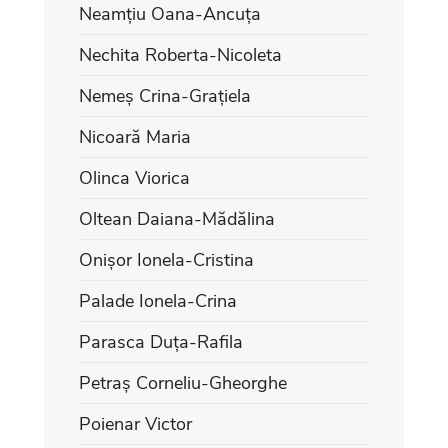
Neamțiu Oana-Ancuța
Nechita Roberta-Nicoleta
Nemeș Crina-Grațiela
Nicoară Maria
Olinca Viorica
Oltean Daiana-Mădălina
Onișor Ionela-Cristina
Palade Ionela-Crina
Parasca Duța-Rafila
Petraș Corneliu-Gheorghe
Poienar Victor