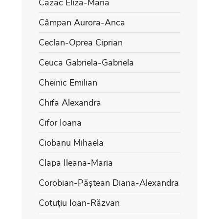
Cazac Eliza-Maria
Câmpan Aurora-Anca
Ceclan-Oprea Ciprian
Ceuca Gabriela-Gabriela
Cheinic Emilian
Chifa Alexandra
Cifor Ioana
Ciobanu Mihaela
Clapa Ileana-Maria
Corobian-Păștean Diana-Alexandra
Cotuțiu Ioan-Răzvan