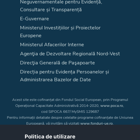
Neguvernamentale pentru Evidență,
Consultare și Transparență
E-Guvernare
Ministerul Investițiilor și Proiectelor
Europene
Ministerul Afacerilor Interne
Agenţia de Dezvoltare Regională Nord-Vest
Direcţia Generală de Paşapoarte
Direcția pentru Evidența Persoanelor și
Administrarea Bazelor de Date
Acest site este cofinanțat din Fondul Social European, prin Programul
Operațional Capacitate Administrativă 2014-2020,
www.poca.ro
,
cod SIPOCA 667/ MySMIS 129687
Pentru informații detaliate despre celelalte programe cofinanțate de Uniunea
Europeană, vă invităm să vizitați
www.fonduri-ue.ro
.
Conținutul acestui site web nu reprezintă în mod obligatoriu poziția oficială
a Uniunii Europene. Întreaga responsabilitate asupra
Politica de utilizare