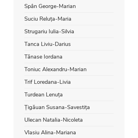
Spân George-Marian
Suciu Reluța-Maria
Strugariu Iulia-Silvia
Tanca Liviu-Darius
Tănase Iordana
Toniuc Alexandru-Marian
Trif Loredana-Livia
Turdean Lenuța
Țigăuan Susana-Savestița
Ulecan Natalia-Nicoleta
Vlasiu Alina-Mariana