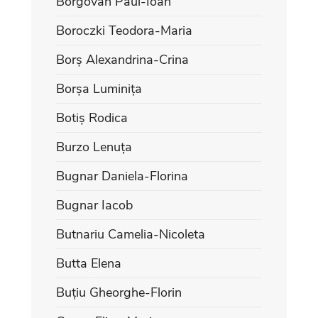
Borgovan Paul-Ioan
Boroczki Teodora-Maria
Borș Alexandrina-Crina
Borșa Luminița
Botiș Rodica
Burzo Lenuța
Bugnar Daniela-Florina
Bugnar Iacob
Butnariu Camelia-Nicoleta
Butta Elena
Buțiu Gheorghe-Florin