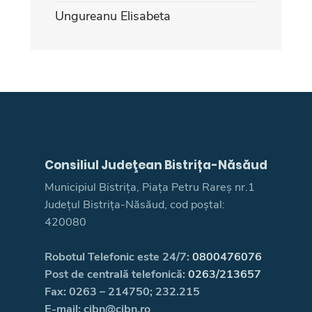
Ungureanu Elisabeta
Consiliul Judeţean Bistrița-Năsăud
Municipiul Bistrița, Piața Petru Rareș nr.1
Județul Bistrița-Năsăud, cod poștal:
420080
Robotul Telefonic este 24/7:
0800476076
Post de centrală telefonică:
0263/213657
Fax: 0263 – 214750; 232.215
E-mail: cjbn@cjbn.ro