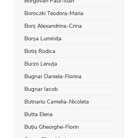
Borgovan Paul-Ioan
Boroczki Teodora-Maria
Borș Alexandrina-Crina
Borșa Luminița
Botiș Rodica
Burzo Lenuța
Bugnar Daniela-Florina
Bugnar Iacob
Butnariu Camelia-Nicoleta
Butta Elena
Buțiu Gheorghe-Florin