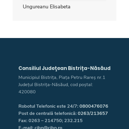
Ungureanu Elisabeta
Consiliul Judeţean Bistrița-Năsăud
Municipiul Bistrița, Piața Petru Rareș nr.1
Județul Bistrița-Năsăud, cod poștal:
420080
Robotul Telefonic este 24/7:
0800476076
Post de centrală telefonică:
0263/213657
Fax: 0263 – 214750; 232.215
E-mail: cjbn@cjbn.ro