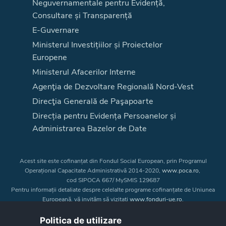
Neguvernamentale pentru Evidență,
Consultare și Transparență
E-Guvernare
Ministerul Investițiilor și Proiectelor
Europene
Ministerul Afacerilor Interne
Agenţia de Dezvoltare Regională Nord-Vest
Direcţia Generală de Paşapoarte
Direcția pentru Evidența Persoanelor și
Administrarea Bazelor de Date
Acest site este cofinanțat din Fondul Social European, prin Programul
Operațional Capacitate Administrativă 2014-2020,
www.poca.ro
,
cod SIPOCA 667/ MySMIS 129687
Pentru informații detaliate despre celelalte programe cofinanțate de Uniunea
Europeană, vă invităm să vizitați
www.fonduri-ue.ro
.
Conținutul acestui site web nu reprezintă în mod obligatoriu poziția oficială
a Uniunii Europene. Întreaga responsabilitate asupra
Politica de utilizare