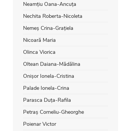
Neamțiu Oana-Ancuța
Nechita Roberta-Nicoleta
Nemeș Crina-Grațiela
Nicoară Maria
Olinca Viorica
Oltean Daiana-Mădălina
Onișor Ionela-Cristina
Palade Ionela-Crina
Parasca Duța-Rafila
Petraș Corneliu-Gheorghe
Poienar Victor