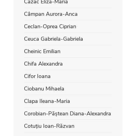
Cazac Eliza-Maria
Câmpan Aurora-Anca
Ceclan-Oprea Ciprian
Ceuca Gabriela-Gabriela
Cheinic Emilian
Chifa Alexandra
Cifor Ioana
Ciobanu Mihaela
Clapa Ileana-Maria
Corobian-Păștean Diana-Alexandra
Cotuțiu Ioan-Răzvan