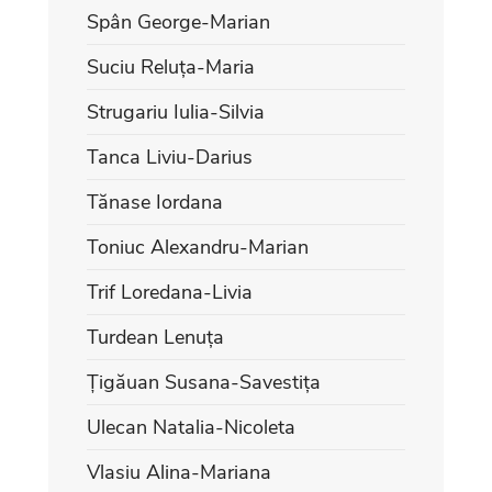
Spân George-Marian
Suciu Reluța-Maria
Strugariu Iulia-Silvia
Tanca Liviu-Darius
Tănase Iordana
Toniuc Alexandru-Marian
Trif Loredana-Livia
Turdean Lenuța
Țigăuan Susana-Savestița
Ulecan Natalia-Nicoleta
Vlasiu Alina-Mariana