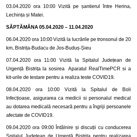
03.04.2020 ora 10:00 Viz
ită pe
șantierul între Herina,
Lechința și Matei.
SĂPTĂMÂNA 05.04.2020 – 11.04.2020
06.04.2020 ora 10:00
Vizită la lucrările pe tronsonul de 20
km, Bistrița-Budacu de Jos-Buduș-Șieu
07.04.2020 ora 11
:
00
Vizită la Spitalul Județean de
Urgență Bistrița la sosirea Aparatul
RealTimePCR
si a
kit-urile de testare pentru a realiza teste
COVID19
.
08.04.2020 ora 10:00
Vizită la Spitalul de Boli
Infecțioase, asigurarea ca medicii si personalul medical
au dotarea medicală necesară pentru a îngriji persoanele
afectate de
COVID19
.
09.04.2020 ora 09
:00
Întâlnire și discuții cu
conducerea
Spitalul Județean de Urgență Bistrița pentru realizarea