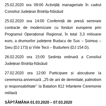
25.02.2020
ora 09:00 Activițăți manageriale în cadrul
Consiliul Județean Bistrița-Năsăud
25.02.2020 ora 14:00 Conferință de presă
semnare
contracte de modernizare cu fonduri europene prin
Programul Operațional Regional, în total 3,3 milioane
euro, a drumurilor județene Budacu de Sus – Șoimuș –
Șieu (DJ 173) și Viile Tecii – Budurleni (DJ 154 D).
26.02.2020 ora 15
:00 Ședința ordinară a
Consiliul
Județean Bistrița-Năsăud
27.02.2020 ora 12
:00 Participare și alocuțiune la
ceremonia aniversară ,,25 de ani
de demnitate, patriotism
și responsabilitate’’ la
Batalion 812 Infanterie Ceremonie
militară
SĂPTĂMÂNA 01.03.2020 – 07.03.2020