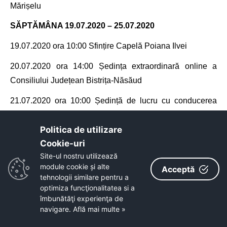
Mărișelu
SĂPTĂMÂNA 19.07.2020 – 25.07.2020
19.07.2020 ora 10:00 Sfințire Capelă Poiana Ilvei
20.07.2020 ora 14:00 Ședința extraordinară online a
Consiliului Județean Bistrița-Năsăud
21.07.2020 ora 10:00 Ședință de lucru
cu conducerea
Serviciului managementul resurselor umane, organizare,
control.
Politica de utilizare
Cookie-uri‎
21.07.2020 ora 12:00 Ședință de lucru
cu
conducerea
CS
Site-ul nostru utilizează
Gloria 2018 Bistrița Năsăud
„Academii de handbal pentru
module cookie și alte
Acceptă
tehnologii similare pentru a
juniori și tineret” și facem pași concreți, proiectul
Gloria
optimiza funcţionalitatea si a
Divizia A
.
îmbunătăţi experienţa de
navigare.
Află mai multe »
22.07.2020 ora 10:00
Activități manageriale în cadrul
Consiliului Județean Bistrița-Năsăud