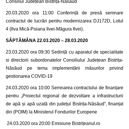
Consiliul Județean Bistrița-Năsăud
20.03.2020 ora
11
:00 Conferință de presă
semnare
contractul de lucrări pentru modernizarea
DJ172D
, Lotul
4 (Ilva Mică-Poiana Ilvei-Măgura Ilvei).
SĂPTĂMÂNA 22.03.2020 – 28.03.2020
23.03.2020 ora
09:30
Sedință cu aparatul de specialitate
si directorii subordonatelor Consiliului Județean Bistrița-
Năsăud pe tema implementării măsurilor privind
gestionarea COVID-19
24.03.2020 ora
10
:00
Semnarea contractului de finanțare
pentru „Proiectul regional de dezvoltare a infrastructurii
de apă și apă uzată din județul Bistrița-Năsăud”, finanțat
din (POIM) la
Ministerul Fondurilor Europene
24.03.2020 ora
20
:00 Emisiune Bistrițeanul.ro