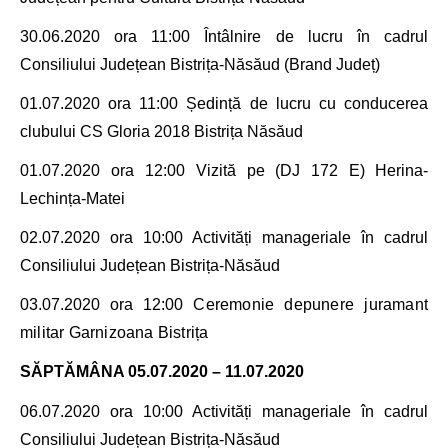
30.06.2020 ora
11:00 Întâlnire de lucru
în cadrul
Consiliului Județean Bistrița-Năsăud
(Brand Județ)
01.07.2020 ora 11:00 Ședință de lucru cu conducerea
clubului CS Gloria 2018 Bistrița Năsăud
01.07.2020 ora 12:00 Vizită pe
(DJ 172 E)
Herina
-
Lechința
-
Matei
02.07.2020 ora 10
:00
Activități manageriale în cadrul
Consiliului Județean Bistrița-Năsăud
03.07.2020 ora 12
:00
Ceremonie depunere juramant
militar Garnizoana Bistrița
SĂPTĂMÂNA 05.07.2020 – 11.07.2020
06.07.2020 ora 10
:00
Activități manageriale în cadrul
Consiliului Județean Bistrița-Năsăud