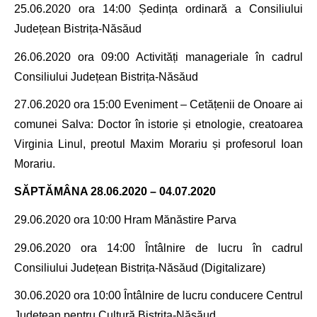
25.06.2020 ora 14
:00 Ședința ordinară a
Consiliului
Județean Bistrița-Năsăud
26.06.2020 ora
09:00
Activități manageriale în cadrul
Consiliului Județean Bistrița-Năsăud
27.06.2020 ora
15:00
Eveniment – Cetățenii de Onoare ai
comunei Salva: Doctor în istorie și etnologie, creatoarea
Virginia Linul, preotul Maxim Morariu și profesorul Ioan
Morariu.
SĂPTĂMÂNA 28.06.2020 – 04.07.2020
29.06.2020 ora
10:00 Hram Mănăstire Parva
29.06.2020 ora
14:00 Întâlnire de lucru
în cadrul
Consiliului Județean Bistrița-Năsăud
(Digitalizare)
30.06.2020
ora
10:00 Întâlnire de lucru conducere Centrul
Județean pentru Cultură Bistrița-Năsăud