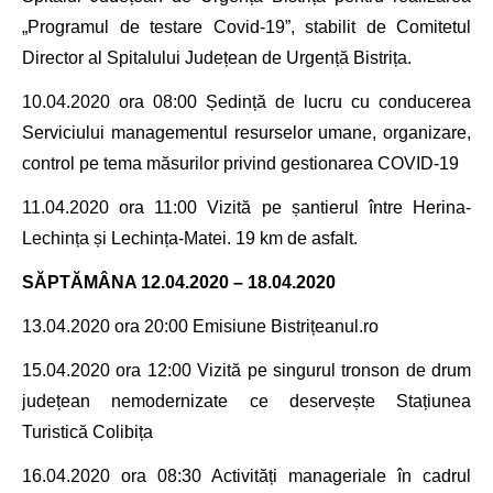
„Programul de testare Covid-19”, stabilit de Comitetul
Director al Spitalului Județean de Urgență Bistrița
.
10.04.2020 ora 08
:00
Ședință de lucru
cu conducerea
Serviciului managementul resurselor umane, organizare,
control
pe tema măsurilor privind gestionarea COVID-19
11.04.2020 ora 11:00 Vizită pe șantierul
între Herina-
Lechința și Lechința-Matei. 19 km de asfalt.
SĂPTĂMÂNA 12.04.2020 – 18.04.2020
13.04.2020 ora 20:00 Emisiune Bistrițeanul.ro
15.04.2020 ora 12:00 Vizită pe
singurul tronson de drum
județean nemodernizate ce deservește Stațiunea
Turistică Colibița
16.04.2020 ora 08:30
Activități manageriale în cadrul