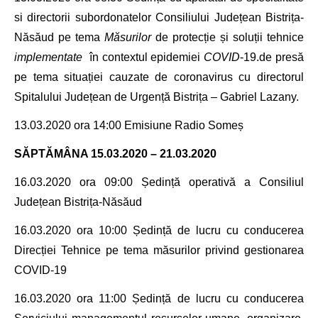
si directorii subordonatelor Consiliului Județean Bistrița-
Năsăud pe tema
Măsurilor
de protecție și soluții tehnice
implementate
în contextul epidemiei
COVID
-19.
de presă
pe tema situației cauzate de coronavirus cu directorul
Spitalului Județean de Urgență Bistrița – Gabriel Lazany.
13.03.2020 ora 14
:00 Emisiune Radio Someș
SĂPTĂMÂNA 15.03.2020 – 21.03.2020
16.03.2020 ora
09
:00 Ședință operativă a
Consiliul
Județean Bistrița-Năsăud
16.03.2020
ora 10:00
Ședință de lucru
cu conducerea
Direcției Tehnice pe tema măsurilor privind gestionarea
COVID-19
16.03.2020 ora 11:00
Ședință de lucru
cu conducerea