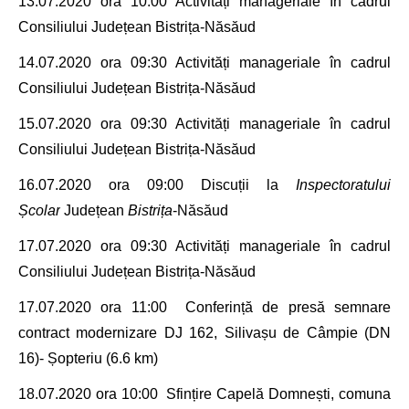
13.07.2020
ora 10
:00
Activități manageriale în cadrul
Consiliului Județean Bistrița-Năsăud
14.07.2020
ora 09
:30
Activități manageriale în cadrul
Consiliului Județean Bistrița-Năsăud
15.07.2020
ora 09
:30
Activități manageriale în cadrul
Consiliului Județean Bistrița-Năsăud
16.07.2020
ora 09
:00 Discuții la
Inspectoratului
Școlar
Județean
Bistrița
-Năsăud
17.07.2020
ora 09
:30
Activități manageriale în cadrul
Consiliului Județean Bistrița-Năsăud
17.07.2020
ora 11
:00 Conferință de presă semnare
contract
modernizare DJ 162,
Silivașu de Câmpie
(DN
16)-
Șopteriu
(6.6 km)
18.07.2020 ora 10
:00 Sfințire Capelă Domnești, comuna