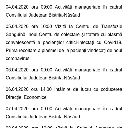
04.04.2020 ora 09:00
Activități manageriale în cadrul
Consiliului Județean Bistrița-Năsăud
05.04.2020
ora 10:00 Vizit
ă la
Centrul de Transfuzie
Sanguină
noul Centru de colectare și tratare cu plasmă
convalescentă a pacienților critici-infectați cu
Covid19
.
Prima recoltare a plasmei de la pacienți vindecați de noul
coronavirus.
06.04.2020 ora
09:00
Activități manageriale în cadrul
Consiliului Județean Bistrița-Năsăud
06.04.2020
ora
14:00
Întâlnire de lucru
cu coducerea
Direcției Economice
07.04.2020 ora
09:00
Activități manageriale în cadrul
Consiliului Județean Bistrița-Năsăud