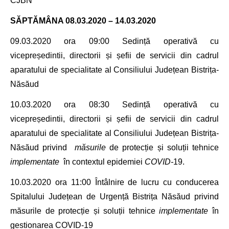
CJBN
SĂPTĂMÂNA 08.03.2020 – 14.03.2020
09.03.2020 ora
09
:00
Sedință operativă cu
vicepreședintii, directorii și șefii de servicii din cadrul
aparatului de specialitate
al Consiliului Județean Bistrița-
Năsăud
10.03.2020
ora 08
:30
Sedință
operativă cu
vicepreședintii, directorii și șefii de servicii din cadrul
aparatului de specialitate
al Consiliului Județean Bistrița-
Năsăud
privind
măsurile
de protecție și soluții tehnice
implementate
în contextul epidemiei
COVID
-
19.
10.03.2020
ora 11
:00
Întâlnire de lucru
cu conducerea
Spitalului Județean de Urgență Bistrița Năsăud privind
măsurile
de protecție și soluții tehnice
implementate
în
gestionarea COVID-19