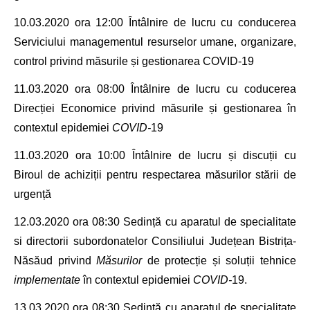
10.03.2020 ora 12:00
Întâlnire de lucru
cu conducerea
Serviciului managementul resurselor umane, organizare,
control
privind măsurile și gestionarea COVID-19
11.03.2020 ora 08:00
Întâlnire de lucru
cu coducerea
Direcției Economice privind măsurile și gestionarea
în
contextul epidemiei
COVID
-
19
11.03.2020 ora 10
:00
Întâlnire de lucru
și discuții cu
Biroul de achiziții pentru respectarea măsurilor stării de
urgență
12.03.2020
ora 08
:30
Sedință cu aparatul de specialitate
si directorii subordonatelor Consiliului Județean Bistrița-
Năsăud privind
Măsurilor
de protecție și soluții tehnice
implementate
în contextul epidemiei
COVID
-
19.
13.03.2020
ora 08
:30
Sedință cu aparatul de specialitate