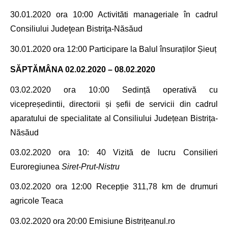
30.01.2020 ora 10
:00 Activităti manageriale în cadrul
Consiliului Judeţean Bistriţa-Năsăud
30.01.2020 ora 12:00 Participare la Balul însuraților Șieuț
SĂPTĂMÂNA 02.02.2020 – 08.02.2020
03.02.2020
ora 10
:00 Sedință operativă cu
vicepreședintii, directorii și șefii de servicii din cadrul
aparatului de specialitate
al Consiliului Județean Bistrița-
Năsăud
03.02.2020 ora 10: 40 Vizită de lucru Consilieri
Euroregiunea
Siret
-
Prut
-
Nistru
03.02.2020 ora 12:00 Recepție
311,78 km de
drumuri
agricole Teaca
03.02.2020 ora 20:00 Emisiune Bistrițeanul.ro