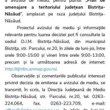
a avizului de mediu, pentru planul: „
Plan de
amenajare a teritoriului județean Bistrița-
Năsăud
”, amplasat pe raza județului Bistrița-
Năsăud.
Proiectul avizului de mediu şi informaţiile
relevante pentru luarea deciziei pot fi consultate la
sediul D.J.M. Bistrița-Năsăud, din municipiul
Bistriţa, str. Parcului, nr.20, în zilele de luni-joi, între
orele 9:00-15:00 și vineri între orele 9:00-13:00,
precum și la următoarea adresă de internet:
http://djmbn.anmap.gov.ro/
.
Observațiile și comentariile publicului interesat
privind decizia de emiterea a avizului de mediu, se
transmit, în scris, la Direcția Județeană de Mediu
Bistrița-Năsăud, str. Parcului, nr.20, tel. 0263-
224.064, fax. 0263-223.709, e-mail: