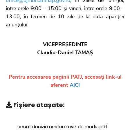
office@djmbn.anmap.gov.ro
, în zilele de luni-joi,
între orele 9:00 – 15:00 şi vineri, între orele 9:00 –
13:00, în termen de 10 zile de la data apariţiei
anunţului.
VICEPREȘEDINTE
Claudiu-Daniel TAMAȘ
Pentru accesarea paginii PATJ, accesați link-ul
aferent
AICI
Fișiere atașate:
anunt decizie emitere aviz de mediu.pdf