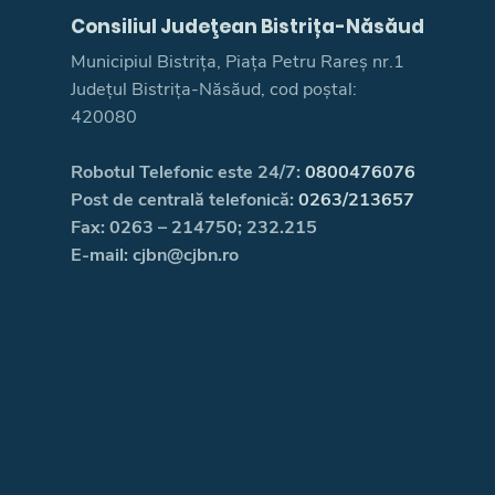
Consiliul Judeţean Bistrița-Năsăud
Municipiul Bistrița, Piața Petru Rareș nr.1
Județul Bistrița-Năsăud, cod poștal:
420080
Robotul Telefonic este 24/7:
0800476076
Post de centrală telefonică:
0263/213657
Fax: 0263 – 214750; 232.215
E-mail: cjbn@cjbn.ro